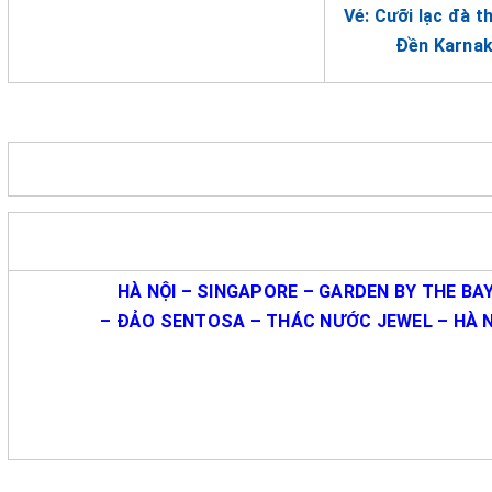
Vé: Cưỡi lạc đà 
Đền Karnak 
HÀ NỘI – SINGAPORE – GARDEN BY THE BA
– ĐẢO SENTOSA – THÁC NƯỚC JEWEL – HÀ N