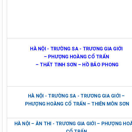
HÀ NỘI - TRƯỜNG SA - TRƯƠNG GIA GIỚI
– PHƯỢNG HOÀNG CỔ TRẤN
– THẤT TINH SƠN – HỒ BẢO PHONG
HÀ NỘI - TRƯỜNG SA - TRƯƠNG GIA GIỚI –
PHƯỢNG HOÀNG CỔ TRẤN – THIÊN MÔN SƠN
HÀ NỘI – ÂN THI - TRƯƠNG GIA GIỚI – PHƯỢNG HO
CỔ TRẤN