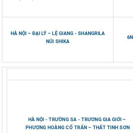
HÀ NỘI – ĐẠI LÝ – LỆ GIANG - SHANGRILA
6
NÚI SHIKA
HÀ NỘI - TRƯỜNG SA - TRƯƠNG GIA GIỚI –
PHƯỢNG HOÀNG CỔ TRẤN – THẤT TINH SƠN