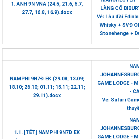
1. ANH 9N VNA (24.5, 21.6, 6.7,
LÀNG CỔ BIBUR
27.7, 16.8, 16.9).docx
Vé: Lâu đài Edinb
Whisky + SVĐ Ol
Stonehenge + D
NAM
JOHANNESBURG 
NAMPHI 9N7Đ EK (29.08; 13.09;
GAME LODGE - M
18.10; 26.10; 01.11; 15.11; 22.11;
- C
29.11).docx
Vé: Safari Gam
thuy
NAM
JOHANNESBURG 
1.1. [TẾT] NAMPHI 9N7Đ EK
GAME LODGE - M