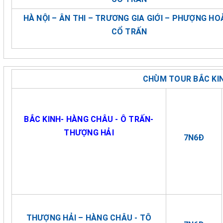
HÀ NỘI – ÂN THI – TRƯƠNG GIA GIỚI – PHƯỢNG H
CỔ TRẤN
CHÙM TOUR BẮC KIN
BẮC KINH- HÀNG CHÂU - Ô TRẤN-
THƯỢNG HẢI
7N6Đ
THƯỢNG HẢI – HÀNG CHÂU - TÔ