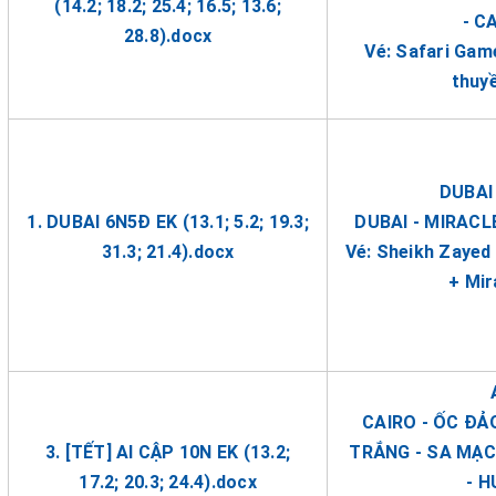
(14.2; 18.2; 25.4; 16.5; 13.6;
- C
28.8).docx
Vé: Safari Gam
thuy
DUBAI
1. DUBAI 6N5Đ EK (13.1; 5.2; 19.3;
DUBAI - MIRACL
31.3; 21.4).docx
Vé: Sheikh Zayed 
+ Mir
CAIRO - ỐC ĐẢ
3. [TẾT] AI CẬP 10N EK (13.2;
TRẮNG - SA MẠC
17.2; 20.3; 24.4).docx
- 