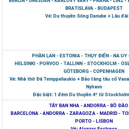
BERLIN - DRESDEN - KARLOVY VARY - PRAHA - LINZ -
BRATISLAVA - BUDAPEST
Vé: Du thuyền Sông Danube + Lâu đài
PHẦN LAN - ESTONIA - THỤY ĐIỂN - NA UY
HELSINKI - PORVOO - TALLINN - STOCKHOLM - OS
GÖTEBORG - COPENHAGEN
Vé: Nhà thờ Đá Temppeliaukio + Bảo tàng tàu cổ Vas
Nyhavn
Đặc biệt: 1 đêm Du thuyền 4* từ Stockholm
TÂY BAN NHA - ANDORRA - BỒ ĐÀO
BARCELONA - ANDORRA - ZARAGOZA - MADRID - TO
PORTO - LISBON
Vé: Alcazar Fortress