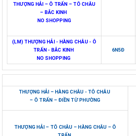
THƯỢNG HẢI – Ô TRẤN – TÔ CHÂU
– BẮC KINH
NO SHOPPING
(LM) THƯỢNG HẢI - HÀNG CHÂU - Ô
TRẤN - BẮC KINH
6N5Đ
NO SHOPPING
THƯỢNG HẢI – HÀNG CHÂU - TÔ CHÂU
– Ô TRẤN – ĐIỀN TỪ PHƯỜNG
THƯỢNG HẢI – TÔ CHÂU – HÀNG CHÂU – Ô
TRẤN