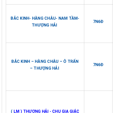
BẮC KINH- HÀNG CHÂU- NAM TẦM-
7N6Đ
THƯỢNG HẢI
BẮC KINH – HÀNG CHÂU – Ô TRẤN
7N6Đ
– THƯỢNG HẢI
(
LM ) THƯỢNG HẢI - CHU GIA GIÁC