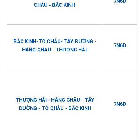
7N6Đ
CHÂU - BẮC KINH
BẮC KINH-TÔ CHÂU- TÂY ĐƯỜNG -
7N6Đ
HÀNG CHÂU - THƯỢNG HẢI
THƯỢNG HẢI - HÀNG CHÂU - TÂY
7N6Đ
ĐƯỜNG - TÔ CHÂU - BẮC KINH