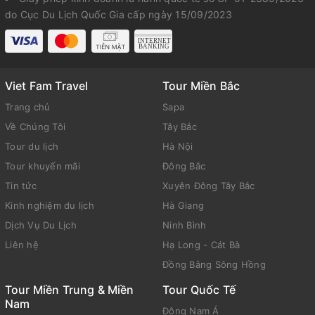
do Cục Du Lịch Quốc Gia cấp ngày 15/09/2023
Viet Fam Travel
Tour Miền Bắc
Trang chủ
Sapa
Về Chúng Tôi
Tây Bắc
Tour du lịch
Hà Nội
Tour khuyến mãi
Đông Bắc
Tin tức
Xuyên Đông Tây Bắc
Kinh nghiệm du lịch
Hà Giang
Dịch Vụ Du Lịch
Ninh Bình
Liên hệ
Hạ Long - Cát Bà
Đồng Bằng Sông Hồng
Tour Miền Trung & Miền
Tour Quốc Tế
Nam
Đông Nam Á