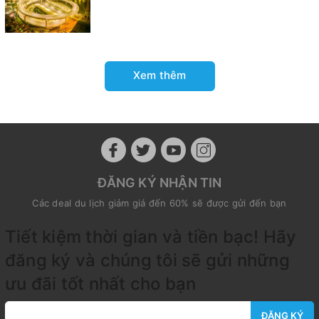
Xem thêm
ĐĂNG KÝ NHẬN TIN
Các deal du lịch giảm giá đến 60% sẽ được gửi đến bạn
Tiết kiệm thời gian và tiền bạc! Hãy
đăng ký và chúng tôi sẽ gửi những
ưu đãi tốt nhất cho bạn
ĐĂNG KÝ