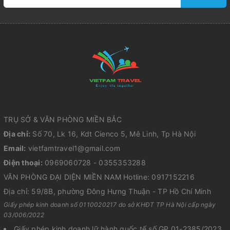
TRỤ SỞ & VĂN PHÒNG MIỀN BẮC
Địa chỉ:
Số 70, Lk 16, Kdt Cienco 5, Mê Linh, Tp Hà Nội
Email:
vietfamtravel1@gmail.com
Điện thoại:
0969060728 - 0355353288
VĂN PHÒNG ĐẠI DIỆN MIỀN NAM Hotline: 0917152216
Địa chỉ: 59/8B, phường Đông Hưng Thuận - TP Hồ Chí Minh
Giấy phép kinh doanh số 0110020217 do sở KHĐT TP Hà Nội cấp ngày
03/006/2022
Giấy phép kinh doanh lữ hành quốc tế số GP 01-2385/2023