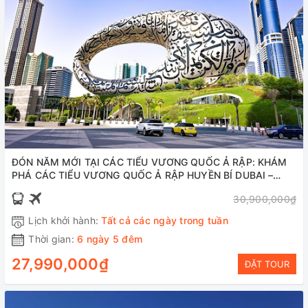
ĐÓN NĂM MỚI TẠI CÁC TIỂU VƯƠNG QUỐC Ả RẬP: KHÁM
PHÁ CÁC TIỂU VƯƠNG QUỐC Ả RẬP HUYỀN BÍ DUBAI –
MIRACLE GARDEN- ABU DHABI BAY EMIRATE AIRLINES 6
30,900,000₫
NGÀY 5 ĐÊM
Lịch khởi hành:
Tất cả các ngày trong tuần
Thời gian:
6 ngày 5 đêm
27,990,000₫
ĐẶT TOUR