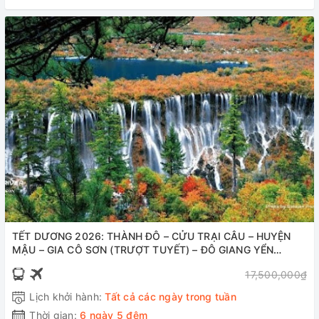
TẾT DƯƠNG 2026: THÀNH ĐÔ – CỬU TRẠI CÂU – HUYỆN
MẬU – GIA CÔ SƠN (TRƯỢT TUYẾT) – ĐÔ GIANG YỂN
(6N5Đ)
17,500,000₫
Lịch khởi hành:
Tất cả các ngày trong tuần
Thời gian:
6 ngày 5 đêm