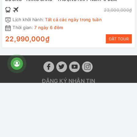
23,000,000₫
Lịch khởi hành:
Tất cả các ngày trong tuần
Thời gian:
7 ngày 6 đêm
22,990,000₫
ĐẶT TOUR
ĐĂNG KÝ NHẬN TIN
Các deal du lịch giảm giá đến 60% sẽ được gửi đến bạn
Tiết kiệm thời gian và tiền bạc! Hãy
đăng ký và chúng tôi sẽ gửi những
ưu đãi tốt nhất cho bạn