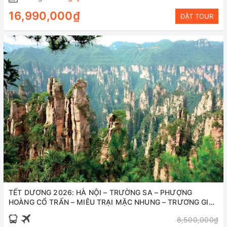
16,990,000₫
ĐẶT TOUR
TẾT DƯƠNG 2026: HÀ NỘI – TRƯỜNG SA – PHƯỢNG
HOÀNG CỔ TRẤN – MIÊU TRẠI MẶC NHUNG – TRƯƠNG GIA
GIỚI – THẤT TINH SƠN 5 NGÀY 4 ĐÊM
8,500,000₫