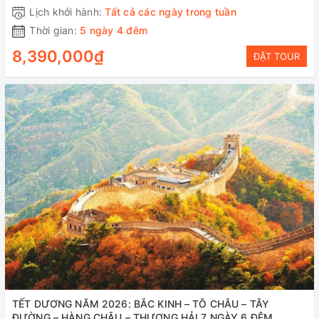
Lịch khởi hành:
Tất cả các ngày trong tuần
Thời gian:
5 ngày 4 đêm
8,390,000₫
ĐẶT TOUR
TẾT DƯƠNG NĂM 2026: BẮC KINH – TÔ CHÂU – TÂY
ĐƯỜNG – HÀNG CHÂU – THƯỢNG HẢI 7 NGÀY 6 ĐÊM