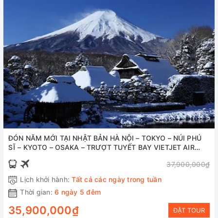
ĐÓN NĂM MỚI TẠI NHẬT BẢN HÀ NỘI – TOKYO – NÚI PHÚ
SĨ – KYOTO – OSAKA – TRƯỢT TUYẾT BAY VIETJET AIR
(VJ) 6 NGÀY 5 ĐÊM
37,900,000₫
Lịch khởi hành:
Tất cả các ngày trong tuần
Thời gian:
6 ngày 5 đêm
35,900,000₫
ĐẶT TOUR