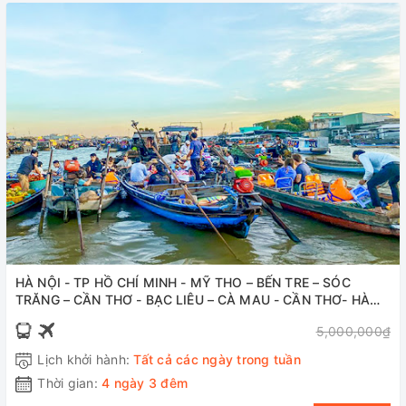
HÀ NỘI - TP HỒ CHÍ MINH - MỸ THO – BẾN TRE – SÓC
TRĂNG – CẦN THƠ - BẠC LIÊU – CÀ MAU - CẦN THƠ- HÀ
NỘI (04 ngày – 3 đêm, máy bay, ô tô)
5,000,000₫
Lịch khởi hành:
Tất cả các ngày trong tuần
Thời gian:
4 ngày 3 đêm