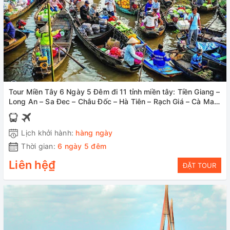
Tour Miền Tây 6 Ngày 5 Đêm đi 11 tỉnh miền tây: Tiền Giang –
Long An – Sa Đec – Châu Đốc – Hà Tiên – Rạch Giá – Cà Mau
– Bạc Liêu – Sóc Trăng – Hậu Giang – Cần Thơ – Vĩnh Long
Lịch khởi hành:
hàng ngày
Thời gian:
6 ngày 5 đêm
Liên hệ₫
ĐẶT TOUR