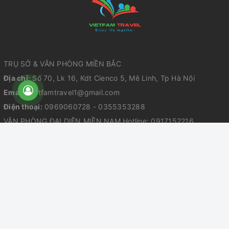
TRỤ SỞ & VĂN PHÒNG MIỀN BẮC
Địa chỉ:
Số 70, Lk 16, Kdt Cienco 5, Mê Linh, Tp Hà Nội
Email:
vietfamtravel1@gmail.com
Điện thoại:
0969060728 - 0355353288
VĂN PHÒNG ĐẠI DIỆN MIỀN NAM Hotline: 0917152216
Địa chỉ: 59/8B, phường Đông Hưng Thuận - TP Hồ Chí Minh
Giấy phép kinh doanh số 0110020217 do sở KHĐT TP Hà Nội cấp ngày
03/006/2022
Giấy phép kinh doanh lữ hành quốc tế số GP 01-2385/2023
do Cục Du Lịch Quốc Gia cấp ngày 15/09/2023