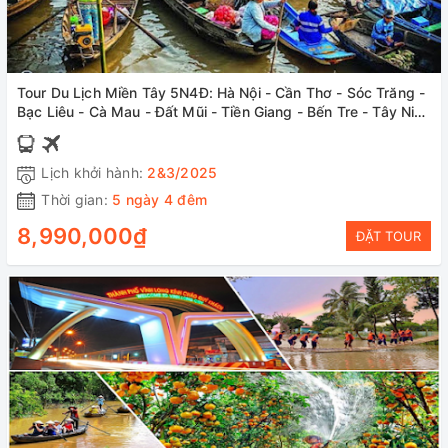
Tour Du Lịch Miền Tây 5N4Đ: Hà Nội - Cần Thơ - Sóc Trăng -
Bạc Liêu - Cà Mau - Đất Mũi - Tiền Giang - Bến Tre - Tây Ninh
- Sài Gòn, Bay VNA + Ô tô
Lịch khởi hành:
2&3/2025
Thời gian:
5 ngày 4 đêm
8,990,000₫
ĐẶT TOUR