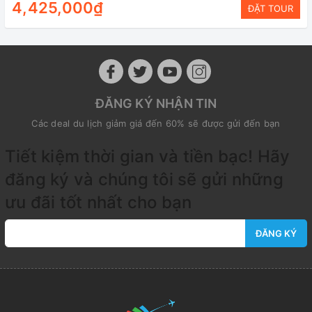
4,425,000₫
ĐẶT TOUR
ĐĂNG KÝ NHẬN TIN
Các deal du lịch giảm giá đến 60% sẽ được gửi đến bạn
Tiết kiệm thời gian và tiền bạc! Hãy
đăng ký và chúng tôi sẽ gửi những
ưu đãi tốt nhất cho bạn
ĐĂNG KÝ