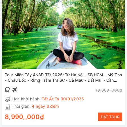
Tour Miền Tây 4N3Đ Tết 2025: Từ Hà Nội - SB HCM - Mỹ Tho
- Châu Đốc - Rừng Tràm Trà Sư - Cà Mau - Đất Mũi - Cần
Thơ, Bay Vietjet Air + KS 3*
10,000,,000₫
Lịch khởi hành:
Tết Ất Tỵ 30/01/2025
Thời gian:
4 ngày 3 đêm
8,990,,000₫
ĐẶT TOUR