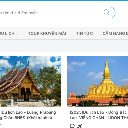
DU LỊCH
TOUR KHUYẾN MÃI
TIN TỨC
CẨM NANG 
]Du lịch Lào - Luang Prabang
[2025]Du lịch Lào - Đông Bắc
ng Chăn 6N5Đ (Khởi hành từ
Lan: VIÊNG CHĂN - UDON THANI -
i)
BAN CHIANG 4 Ngày 3 đêm b