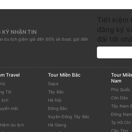
Tiết kiệm 
đăng ký v
 KÝ NHẬN TIN
đãi tốt nh
l du lịch giảm giá đến 60% sẽ được gửi đến
am Travel
Tour Miền Bắc
Tour Miề
Nam
chủ
Sapa
Phú Quốc
ng Tôi
Tây Bắc
Côn Đảo
 lịch
Hà Nội
Tây Nam 
huyến mãi
Đông Bắc
Đông Nam
Xuyên Đông Tây Bắc
Tp Hồ Chí
hiệm du lịch
Hà Giang
Cần Thơ