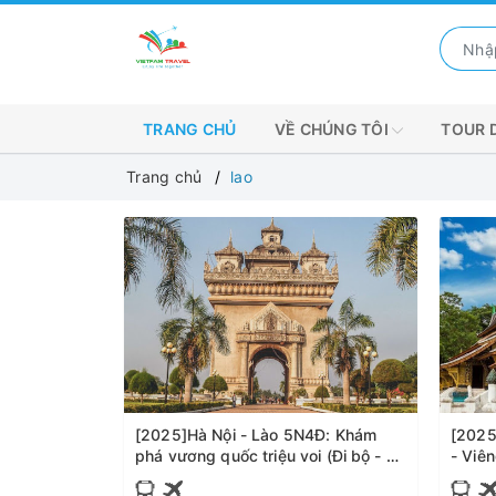
TRANG CHỦ
VỀ CHÚNG TÔI
TOUR 
Trang chủ
lao
[2025]Hà Nội - Lào 5N4Đ: Khám
[2025
phá vương quốc triệu voi (Đi bộ - Về
- Viê
bay)
Hà Nộ