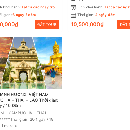
Vietnam Airlines
h khởi hành:
Tất cả các ngày trong tuần
Lịch khởi hành:
Tất cả các ngày tron
i gian:
6 ngày 5 đêm
Thời gian:
4 ngày đêm
00,000₫
10,500,000₫
ĐẶT TOUR
ĐẶT 
HÀNH HƯƠNG: VIỆT NAM –
HIA – THÁI – LÀO Thời gian:
y / 19 Đêm
AM – CAMPUCHIA – THÁI –
****Thời gian: 20 Ngày / 19
 more »...