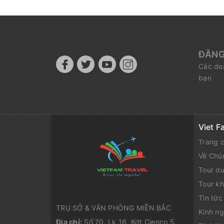
ĐĂNG
Các dea
bạn
Viet F
Trang 
Về Chú
Tour du
Tour k
Tin tức
TRỤ SỞ & VĂN PHÒNG MIỀN BẮC
Kinh ng
Địa chỉ:
Số 70, Lk 16, Kdt Cienco 5,