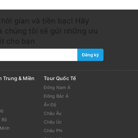
thời gian và tiền bạc! Hãy
à chúng tôi sẽ gửi những ưu
ất cho bạn
Đăng ký
n Trung & Miền
Tour Quốc Tế
Đông Nam Á
Đông Bắc Á
Ấn Độ
Bộ
Châu Âu
 Bộ
Châu Úc
 Minh
Châu Phi