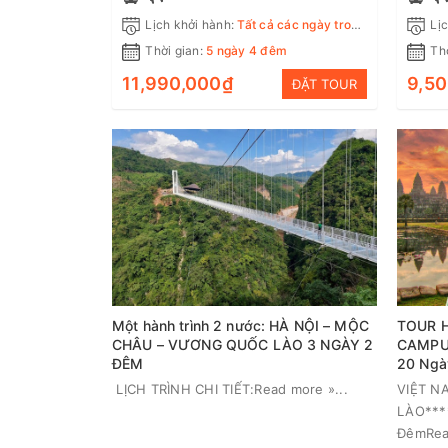
Lịch khởi hành:
Tất cả các ngày trong tuần
Lịc
Thời gian:
5 ngày 4 đêm
Thờ
11,990,000₫
9,5
ĐẶT TOUR
Một hành trình 2 nước: HÀ NỘI – MỘC
TOUR 
CHÂU – VƯƠNG QUỐC LÀO 3 NGÀY 2
CAMPUC
ĐÊM
20 Ngà
LỊCH TRÌNH CHI TIẾT:Read more »...
VIỆT N
LÀO****
ĐêmRead