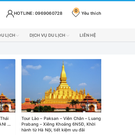
0
HOTLINE: 0969060728
Yêu thích
DU LỊCH
DỊCH VỤ DU LỊCH
LIÊN HỆ
 Thái
Tour Lào – Paksan – Viên Chăn – Luang
Prabang – Xiêng Khoảng 6N5Đ, Khời
ay
hành từ Hà Nội, tiết kiệm ưu đãi