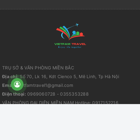
TRỤ SỞ & VĂN PHÒNG MIỀN BẮC
Địa chỉ:
Số 70, Lk 16, Kdt Cienco 5, Mê Linh, Tp Hà Nội
Email:
vietfamtravel1@gmail.com
Điện thoại:
0969060728 - 0355353288
VĂN PHÒNG ĐẠI DIỆN MIỀN NAM Hotline: 0917152216
Địa chỉ: 59/8B, phường Đông Hưng Thuận - TP Hồ Chí Minh
Giấy phép kinh doanh số 0110020217 do sở KHĐT TP Hà Nội cấp ngày
03/006/2022
Giấy phép kinh doanh lữ hành quốc tế số GP 01-2385/2023