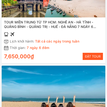
TOUR MIỀN TRUNG TỪ TP HCM: NGHÊ AN - HÀ TĨNH -
QUẢNG BÌNH - QUẢNG TRỊ - HUẾ - ĐÀ NẴNG 7 NGÀY 6
ĐÊM( Ô TÔ+ MÁY BAY)
Lịch khởi hành:
Tất cả các ngày trong tuần
Thời gian:
7 ngày 6 đêm
7,650,000₫
ĐẶT TOUR