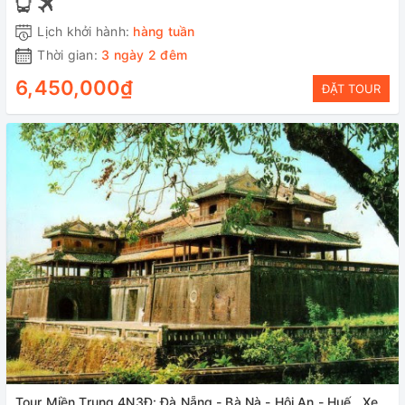
Lịch khởi hành:
hàng tuần
Thời gian:
3 ngày 2 đêm
6,450,000₫
ĐẶT TOUR
Tour Miền Trung 4N3Đ: Đà Nẵng - Bà Nà - Hội An - Huế , Xe