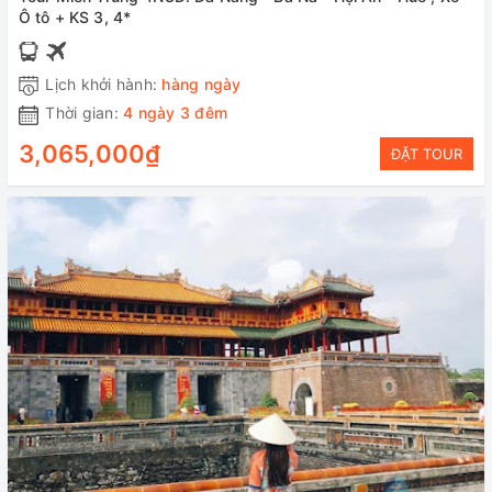
Ô tô + KS 3, 4*
Lịch khởi hành:
hàng ngày
Thời gian:
4 ngày 3 đêm
3,065,000₫
ĐẶT TOUR