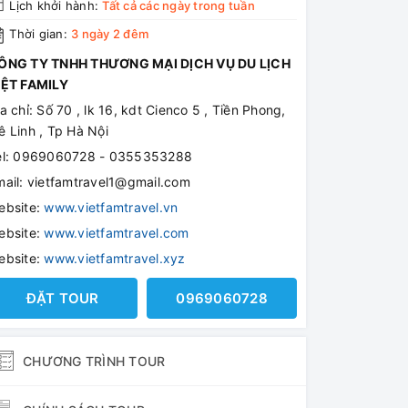
Lịch khởi hành:
Tất cả các ngày trong tuần
Thời gian:
3 ngày 2 đêm
ÔNG TY TNHH THƯƠNG MẠI DỊCH VỤ DU LỊCH
IỆT FAMILY
a chỉ: Số 70 , lk 16, kdt Cienco 5 , Tiền Phong,
 Linh , Tp Hà Nội
el: 0969060728 - 0355353288
mail: vietfamtravel1@gmail.com
ebsite:
www.vietfamtravel.vn
ebsite:
www.vietfamtravel.com
ebsite:
www.vietfamtravel.xyz
ĐẶT TOUR
0969060728
CHƯƠNG TRÌNH TOUR