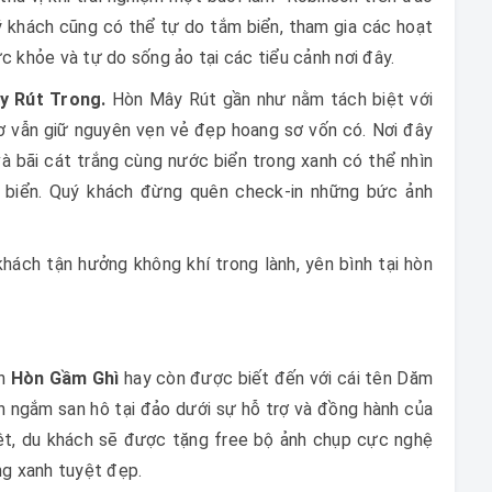
ý khách cũng có thể tự do tắm biển, tham gia các hoạt
c khỏe và tự do sống ảo tại các tiểu cảnh nơi đây.
y Rút Trong.
Hòn Mây Rút gần như nằm tách biệt với
 vẫn giữ nguyên vẹn vẻ đẹp hoang sơ vốn có. Nơi đây
và bãi cát trắng cùng nước biển trong xanh có thể nhìn
i biển. Quý khách đừng quên check-in những bức ảnh
hách tận hưởng không khí trong lành, yên bình tại hòn
an
Hòn Gầm Ghì
hay còn được biết đến với cái tên Dăm
n ngắm san hô tại đảo dưới sự hỗ trợ và đồng hành của
ệt, du khách sẽ được tặng free bộ ảnh chụp cực nghệ
ng xanh tuyệt đẹp.