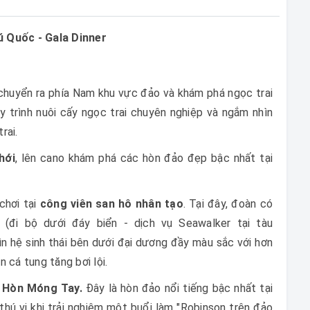
ú Quốc - Gala Dinner
 chuyển ra phía Nam khu vực đảo và khám phá ngọc trai
trình nuôi cấy ngọc trai chuyên nghiệp và ngắm nhìn
rai.
hới
, lên cano khám phá các hòn đảo đẹp bậc nhất tại
chơi tại
công viên san hô nhân tạo
. Tại đây, đoàn có
(đi bộ dưới đáy biển - dịch vụ Seawalker tại tàu
 hệ sinh thái bên dưới đại dương đầy màu sắc với hơn
 cá tung tăng bơi lội.
Hòn Móng Tay.
Đây là hòn đảo nổi tiếng bậc nhất tại
hú vị khi trải nghiệm một buổi làm "Robinson trên đảo