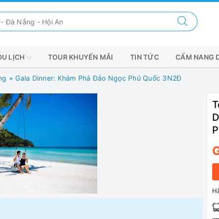
DU LỊCH
TOUR KHUYẾN MÃI
TIN TỨC
CẨM NANG 
ing + Gala Dinner: Khám Phá Đảo Ngọc Phú Quốc 3N2Đ
T
D
P
G
Hà