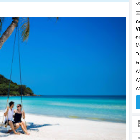
C
V
Đị
Mê
T
E
W
W
W