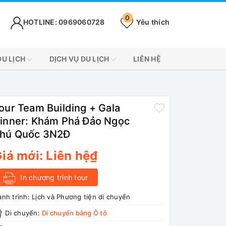
0
HOTLINE: 0969060728
Yêu thích
DU LỊCH
DỊCH VỤ DU LỊCH
LIÊN HỆ
our Team Building + Gala
inner: Khám Phá Đảo Ngọc
hú Quốc 3N2Đ
iá mới:
Liên hệ₫
In chương trình tour
nh trình:
Lịch và Phương tiện di chuyển
Di chuyển:
Di chuyển bằng Ô tô