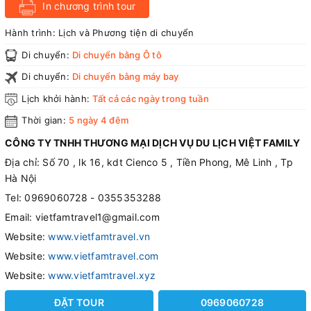
In chương trình tour
Hành trình:
Lịch và Phương tiện di chuyển
Di chuyển:
Di chuyển bằng Ô tô
Di chuyển:
Di chuyển bằng máy bay
Lịch khởi hành:
Tất cả các ngày trong tuần
Thời gian:
5 ngày 4 đêm
CÔNG TY TNHH THƯƠNG MẠI DỊCH VỤ DU LỊCH VIỆT FAMILY
Địa chỉ: Số 70 , lk 16, kdt Cienco 5 , Tiền Phong, Mê Linh , Tp
Hà Nội
Tel: 0969060728 - 0355353288
Email: vietfamtravel1@gmail.com
Website:
www.vietfamtravel.vn
Website:
www.vietfamtravel.com
Website:
www.vietfamtravel.xyz
ĐẶT TOUR
0969060728