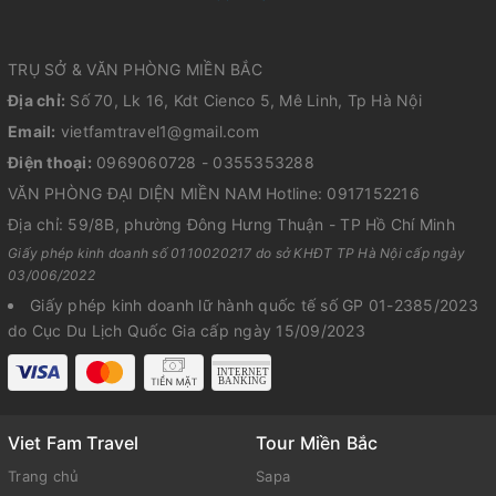
TRỤ SỞ & VĂN PHÒNG MIỀN BẮC
Địa chỉ:
Số 70, Lk 16, Kdt Cienco 5, Mê Linh, Tp Hà Nội
Email:
vietfamtravel1@gmail.com
Điện thoại:
0969060728 - 0355353288
VĂN PHÒNG ĐẠI DIỆN MIỀN NAM Hotline: 0917152216
Địa chỉ: 59/8B, phường Đông Hưng Thuận - TP Hồ Chí Minh
Giấy phép kinh doanh số 0110020217 do sở KHĐT TP Hà Nội cấp ngày
03/006/2022
Giấy phép kinh doanh lữ hành quốc tế số GP 01-2385/2023
do Cục Du Lịch Quốc Gia cấp ngày 15/09/2023
Viet Fam Travel
Tour Miền Bắc
Trang chủ
Sapa