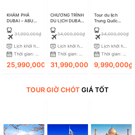
KHÁM PHÁ
CHƯƠNG TRÌNH
Tour du lịch
DUBAI – ABU
DU LỊCH DUBAI
Trung Quốc
DHABI 5 NGÀY 4
– ABU DHABI 6
5N4Đ: Từ Hà Nội
ĐÊM - BAY
NGÀY 5 ĐÊM -
- Tam Hiệp -
31,990,000₫
34,000,000₫
34,000,000₫
ETIHAD
BAY EMIRATE
Sông Dương Tử
AIRWAYS 5*
AIRWAY 5*
- Phượng Hoàng
Lịch khởi hành:
Tất cả các ngày trong tuần
Lịch khởi hành:
Tất cả các ngày trong
Lịch khởi hành:
Cổ Trấn - Thất
Thời gian:
5 ngày 4 đêm
Thời gian:
6 ngày 5 đêm
Thời gian:
5 ngà
Tinh Sơn, Bay
Qingdao Airlines
25,990,000₫
31,990,000₫
9,990,000₫
ĐẶT TOUR
ĐẶT TOUR
QW - Siêu tiết
kiệm
TOUR GIỜ CHÓT
GIÁ TỐT