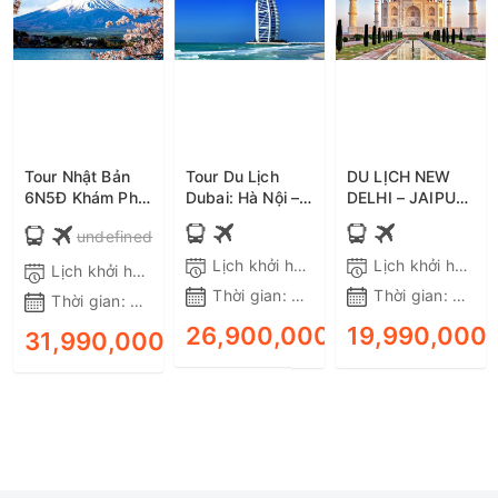
Tour Nhật Bản
Tour Du Lịch
DU LỊCH NEW
6N5Đ Khám Phá
Dubai: Hà Nội –
DELHI – JAIPUR
Osaka - Kyoto -
Dubai – Sa Mạc
– AGRA 6 NGÀY
undefined
Phú Sĩ - Tokyo,
Safari – Abu
5 ĐÊM BAY
Bay Vietnam
Dhabi 6N5Đ –
VIETNAM
Lịch khởi hành:
Tất cả các ngày trong
Lịch khởi hành:
Lịch khởi hành:
Tất cả các ngày trong tuần
Airlines,
Bay EK tiết kiệm,
AIRLINES
Thời gian:
6 ngày 5 đêm
Thời gian:
6 ngà
Thời gian:
6 ngày 5 đêm
Shinkansen, ôtô,
ưu đãi
Khởi hành từ Hà
26,900,000₫
19,990,000
31,990,000₫
ĐẶT TOUR
ĐẶT TOUR
Nội