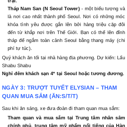
trại.
Tháp Nam San (N Seoul Tower)
- một biểu tượng và
là nơi cao nhất thành phố Seoul. Nơi có những móc
khóa tình yêu được gắn lên bởi hàng triệu cặp đôi
đến từ khắp nơi trên Thế Giới. Bạn có thể lên đỉnh
tháp để ngắm toàn cảnh Seoul bằng thang máy (chi
phí tự túc).
Quý khách ăn tối tại nhà hàng địa phương. Dự kiến: Lẩu
Shabu Shabu
Nghỉ đêm khách sạn 4* tại Seoul hoặc tương đương.
NGÀY 3: TRƯỢT TUYẾT ELYSIAN – THAM
QUAN MUA SẮM (ĂN:S/T/T)
Sau khi ăn sáng, xe đưa đoàn đi tham quan mua sắm:
Tham quan và mua sắm tại Trung tâm nhân sâm
chính phủ, trung tâm mỹ phẩm nổi tiếng của Hàn