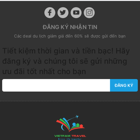
ĐĂNG KÝ NHẬN TIN
Các deal du lịch giảm giá đến 60% sẽ được gửi đến bạn
Tiết kiệm thời gian và tiền bạc! Hãy
đăng ký và chúng tôi sẽ gửi những
ưu đãi tốt nhất cho bạn
ĐĂNG KÝ