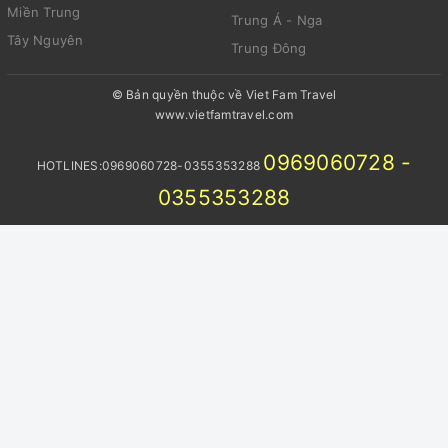
Miền Trung
Trung Á - Nga
Tây Nguyên
Trung Đông
© Bản quyền thuộc về Viet Fam Travel
www.vietfamtravel.com
0969060728 -
HOTLINES:0969060728-0355353288
0355353288