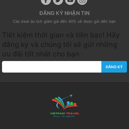
ĐĂNG KÝ NHẬN TIN
Các deal du lịch giảm giá đến 60% sẽ được gửi đến bạn
Tiết kiệm thời gian và tiền bạc! Hãy
đăng ký và chúng tôi sẽ gửi những
ưu đãi tốt nhất cho bạn
ĐĂNG KÝ