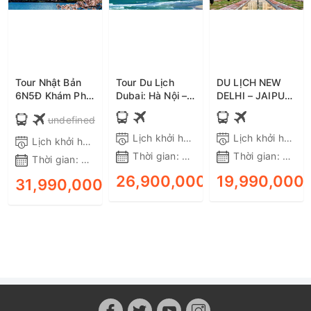
Tour Nhật Bản
Tour Du Lịch
DU LỊCH NEW
6N5Đ Khám Phá
Dubai: Hà Nội –
DELHI – JAIPUR
Osaka - Kyoto -
Dubai – Sa Mạc
– AGRA 6 NGÀY
undefined
Phú Sĩ - Tokyo,
Safari – Abu
5 ĐÊM BAY
Bay Vietnam
Dhabi 6N5Đ –
VIETNAM
Lịch khởi hành:
Tất cả các ngày trong
Lịch khởi hành:
Lịch khởi hành:
Tất cả các ngày trong tuần
Airlines,
Bay EK tiết kiệm,
AIRLINES
Thời gian:
6 ngày 5 đêm
Thời gian:
6 ngà
Thời gian:
6 ngày 5 đêm
Shinkansen, ôtô,
ưu đãi
Khởi hành từ Hà
26,900,000₫
19,990,000
31,990,000₫
ĐẶT TOUR
ĐẶT TOUR
Nội