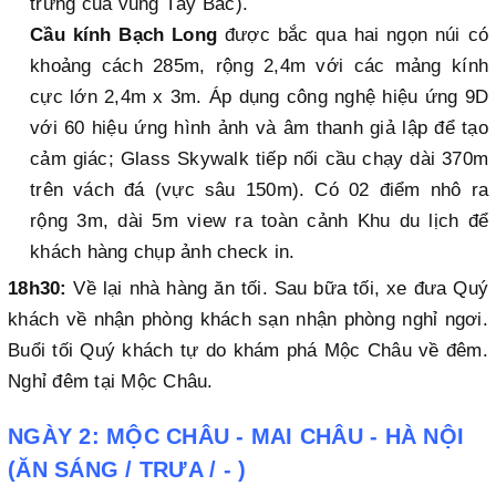
trưng của vùng Tây Bắc).
Cầu kính Bạch Long
được bắc qua hai ngọn núi có
khoảng cách 285m, rộng 2,4m với các mảng kính
cực lớn 2,4m x 3m. Áp dụng công nghệ hiệu ứng 9D
với 60 hiệu ứng hình ảnh và âm thanh giả lập để tạo
cảm giác; Glass Skywalk tiếp nối cầu chạy dài 370m
trên vách đá (vực sâu 150m). Có 02 điểm nhô ra
rộng 3m, dài 5m view ra toàn cảnh Khu du lịch để
khách hàng chụp ảnh check in.
18h30:
Về lại nhà hàng ăn tối. Sau bữa tối, xe đưa Quý
khách về nhận phòng khách sạn nhận phòng nghỉ ngơi.
Buổi tối Quý khách tự do khám phá Mộc Châu về đêm.
Nghỉ đêm tại Mộc Châu.
NGÀY 2: MỘC CHÂU - MAI CHÂU - HÀ NỘI
(ĂN SÁNG / TRƯA / - )