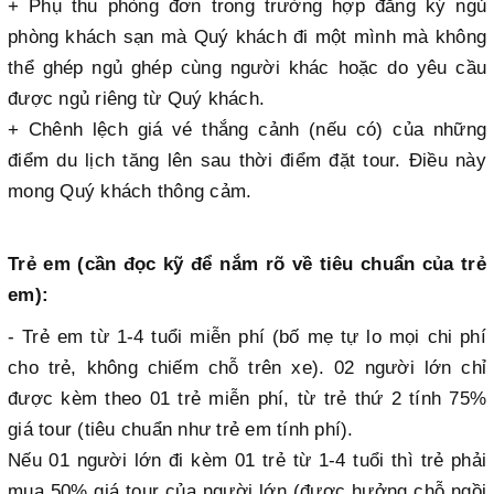
+ Phụ thu phòng đơn trong trường hợp đăng ký ngủ
phòng khách sạn mà Quý khách đi một mình mà không
thể ghép ngủ ghép cùng người khác hoặc do yêu cầu
được ngủ riêng từ Quý khách.
+ Chênh lệch giá vé thắng cảnh (nếu có) của những
điểm du lịch tăng lên sau thời điểm đặt tour. Điều này
mong Quý khách thông cảm.
Trẻ em (cần đọc kỹ để nắm rõ về tiêu chuẩn của trẻ
em):
- Trẻ em từ 1-4 tuổi miễn phí (bố mẹ tự lo mọi chi phí
cho trẻ, không chiếm chỗ trên xe). 02 người lớn chỉ
được kèm theo 01 trẻ miễn phí, từ trẻ thứ 2 tính 75%
giá tour (tiêu chuẩn như trẻ em tính phí).
Nếu 01 người lớn đi kèm 01 trẻ từ 1-4 tuổi thì trẻ phải
mua 50% giá tour của người lớn (được hưởng chỗ ngồi