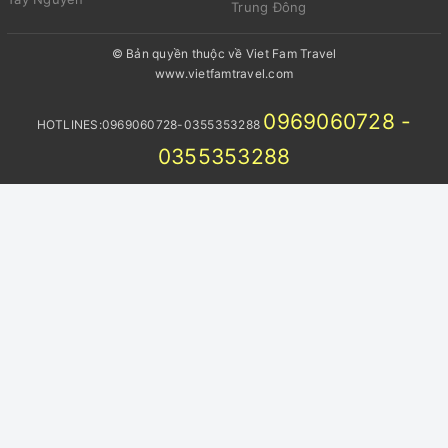
Trung Đông
© Bản quyền thuộc về Viet Fam Travel
www.vietfamtravel.com
0969060728 -
HOTLINES:0969060728-0355353288
0355353288