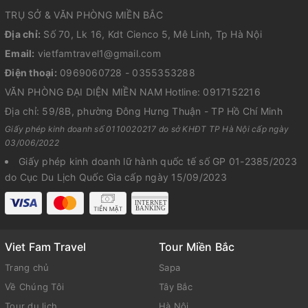
TRỤ SỞ & VĂN PHÒNG MIỀN BẮC
Địa chỉ:
Số 70, Lk 16, Kdt Cienco 5, Mê Linh, Tp Hà Nội
Email:
vietfamtravel1@gmail.com
Điện thoại:
0969060728 - 0355353288
VĂN PHÒNG ĐẠI DIỆN MIỀN NAM Hotline: 0917152216
Địa chỉ: 59/8B, phường Đông Hưng Thuận - TP Hồ Chí Minh
Giấy phép kinh doanh số 0110020217 do sở KHĐT TP Hà Nội cấp ngày
03/006/2022
Giấy phép kinh doanh lữ hành quốc tế số GP 01-2385/2023
do Cục Du Lịch Quốc Gia cấp ngày 15/09/2023
Viet Fam Travel
Tour Miền Bắc
Trang chủ
Sapa
Về Chúng Tôi
Tây Bắc
Tour du lịch
Hà Nội