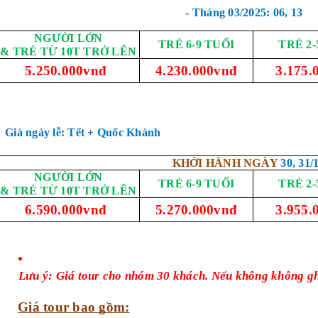
- Tháng 03/2025: 06, 13
NGƯỜI LỚN
TRẺ 6-9 TUỔI
TRẺ 2-
& TRẺ TỪ 10T TRỞ LÊN
5.250.000vnđ
4.230.000vnđ
3.175.
Giá ngày lễ: Tết + Quốc Khánh
KHỞI HÀNH NGÀY
30, 31/
NGƯỜI LỚN
TRẺ 6-9 TUỔI
TRẺ 2-
& TRẺ TỪ 10T TRỞ LÊN
6.590.000vnđ
5.270.000vnđ
3.955.
Lưu ý: Giá tour cho nhóm 30 khách. Nếu không không ghé
Giá tour bao gồm: