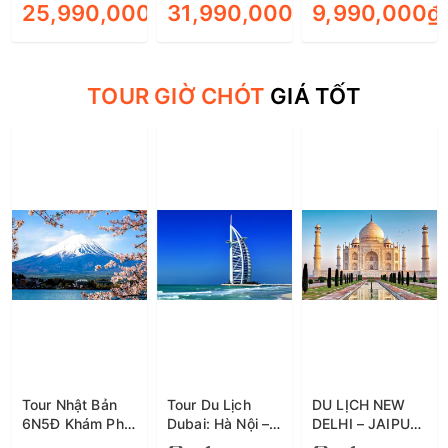
25,990,000₫
31,990,000₫
9,990,000₫
ĐẶT TOUR
ĐẶT TOUR
QW - Siêu tiết
kiệm
TOUR GIỜ CHÓT
GIÁ TỐT
Tour Nhật Bản
Tour Du Lịch
DU LỊCH NEW
6N5Đ Khám Phá
Dubai: Hà Nội –
DELHI – JAIPUR
Osaka - Kyoto -
Dubai – Sa Mạc
– AGRA 6 NGÀY