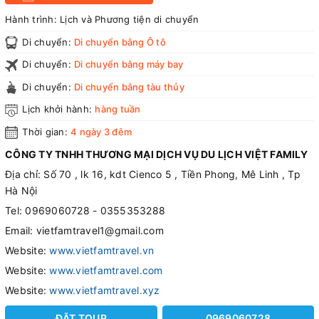
Hành trình:
Lịch và Phương tiện di chuyển
Di chuyển:
Di chuyển bằng Ô tô
Di chuyển:
Di chuyển bằng máy bay
Di chuyển:
Di chuyển bằng tàu thủy
Lịch khởi hành:
hàng tuần
Thời gian:
4 ngày 3 đêm
CÔNG TY TNHH THƯƠNG MẠI DỊCH VỤ DU LỊCH VIỆT FAMILY
Địa chỉ: Số 70 , lk 16, kdt Cienco 5 , Tiền Phong, Mê Linh , Tp
Hà Nội
Tel: 0969060728 - 0355353288
Email: vietfamtravel1@gmail.com
Website:
www.vietfamtravel.vn
Website:
www.vietfamtravel.com
Website:
www.vietfamtravel.xyz
ĐẶT TOUR
0969060728