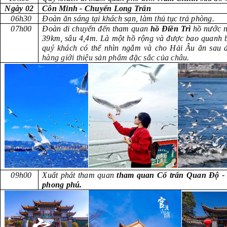
Ngày 02
Côn Minh - Chuyển Long Trấn (
06h30
Đoàn ăn sáng tại khách sạn, làm thủ tục trả phòng.
07h00
Đoàn di chuyển đến tham quan
hồ Điền Trì
hồ nước ng
39km, sâu 4,4m. Là một hồ rộng và được bao quanh b
quý khách có thể nhìn ngắm và cho Hải Âu ăn sau
hàng giới thiệu sản phẩm đặc sắc của châu.
09h00
Xuất phát tham quan
tham quan Cổ trấn Quan Độ - c
phong phú.