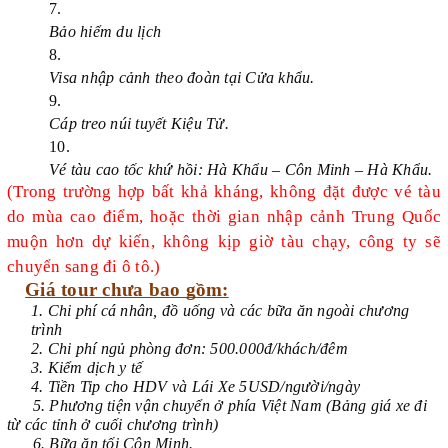
Bảo hiểm du lịch
Visa nhập cảnh theo đoàn tại Cửa khẩu.
Cáp treo núi tuyết Kiệu Tử.
Vé tàu cao tốc khứ hồi: Hà Khẩu – Côn Minh – Hà Khẩu.
(Trong trường hợp bất khả kháng, không đặt được vé tàu
do mùa cao điểm, hoặc thời gian nhập cảnh Trung Quốc
muộn hơn dự kiến, không kịp giờ tàu chạy, công ty sẽ
chuyển sang đi ô tô.)
Giá tour chưa bao gồm:
1. Chi phí cá nhân, đồ uống và các bữa ăn ngoài chương
trình
2. Chi phí ngủ phòng đơn: 500.000đ/khách/đêm
3. Kiểm dịch y tế
4. Tiền Tip cho HDV và Lái Xe 5USD/người/ngày
5. Phương tiện vận chuyển ở phía Việt Nam (Bảng giá xe đi
từ các tỉnh ở cuối chương trình)
6. Bữa ăn tối Côn Minh.