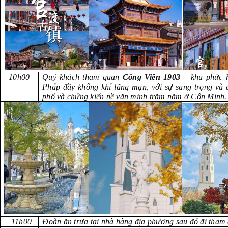
10h00
Quý khách tham quan
Công Viên 1903
– khu phức 
Pháp đầy không khí lãng mạn, với sự sang trọng và 
phố và chứng kiến nề văn minh trăm năm ở Côn Minh.
11h00
Đoàn ăn trưa tại nhà hàng địa phương sau đó đi tham 