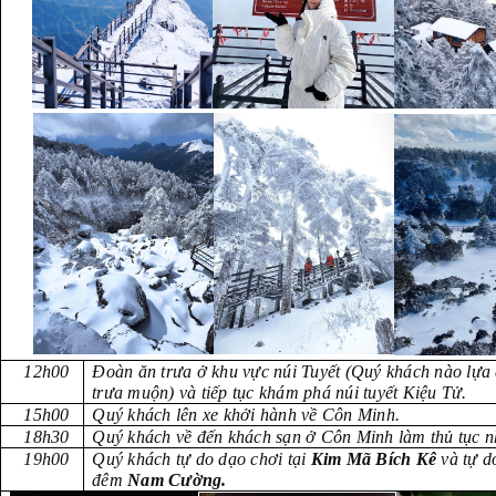
12h00
Đoàn ăn trưa ở khu vực núi Tuyết (Quý khách nào lựa c
trưa muộn) và tiếp tục khám phá núi tuyết Kiệu Tử.
15h00
Quý khách lên xe khởi hành về Côn Minh.
18h30
Quý khách về đến khách sạn ở Côn Minh làm thủ tục 
19h00
Quý khách tự do dạo chơi tại
Kim Mã Bích Kê
và tự d
đêm
Nam Cường.