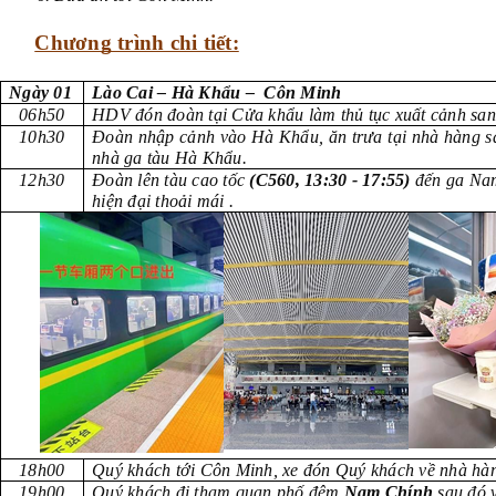
Chương trình chi tiết:
Ngày 01
Lào Cai – Hà Khẩu – Côn 
06h50
HDV đón đoàn tại Cửa khẩu làm thủ tục xuất cảnh sa
10h30
Đoàn nhập cảnh vào Hà Khẩu, ăn trưa tại nhà hàng s
nhà ga tàu Hà Khẩu.
12h30
Đoàn lên tàu cao tốc
(C560, 13:30 - 17:55)
đến ga Nam
hiện đại thoải mái .
18h00
Quý khách tới Côn Minh, xe đón Quý khách về nhà hà
19h00
Quý khách đi tham quan phố đêm
Nam Chính
sau đó v