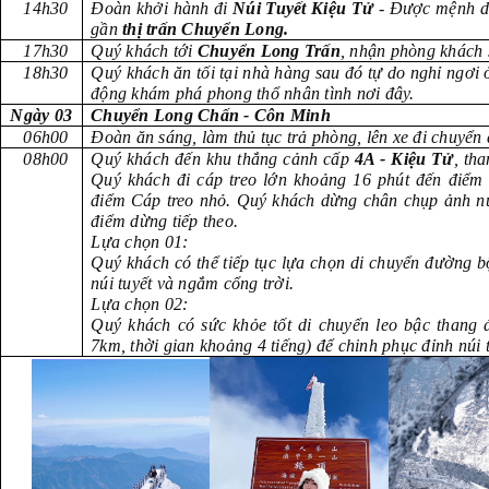
14h30
Đoàn khởi hành đi
Núi Tuyết Kiệu Tử
- Được mệnh da
gần
thị trấn Chuyển Long.
17h30
Quý khách tới
Chuyển Long Trấn
, nhận phòng khách 
18h30
Quý khách ăn tối tại nhà hàng sau đó tự do nghỉ ngơi 
động khám phá phong thổ nhân tình nơi đây.
Ngày 03
Chuyển Long Chấn - Côn Mi
06h00
Đoàn ăn sáng, làm thủ tục trả phòng, lên xe đi chuyển 
08h00
Quý khách đến khu thắng cảnh cấp
4A - Kiệu Tử
, th
Quý khách đi cáp treo lớn khoảng 16 phút đến điểm 
điểm Cáp treo nhỏ. Quý khách dừng chân chụp ảnh núi 
điểm dừng tiếp theo.
Lựa chọn 01:
Quý khách có thể tiếp tục lựa chọn di chuyển đường 
núi tuyết và ngắm cổng trời.
Lựa chọn 02:
Quý khách có sức khỏe tốt di chuyển leo bậc thang
7km, thời gian khoảng 4 tiếng) để chinh phục đỉnh núi t