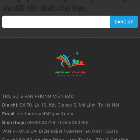
ưu đãi tốt nhất cho bạn
ĐĂNG KÝ
TRỤ SỞ & VĂN PHÒNG MIỀN BẮC
Địa chỉ:
Số 70, Lk 16, Kdt Cienco 5, Mê Linh, Tp Hà Nội
Email:
vietfamtravel1@gmail.com
Điện thoại:
0969060728 - 0355353288
VĂN PHÒNG ĐẠI DIỆN MIỀN NAM Hotline: 0917152216
Địa chỉ: 59/8B, phường Đông Hưng Thuận - TP Hồ Chí Minh