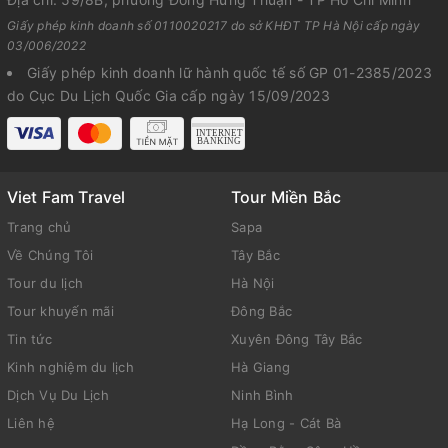
Giấy phép kinh doanh số 0110020217 do sở KHĐT TP Hà Nội cấp ngày
03/006/2022
Giấy phép kinh doanh lữ hành quốc tế số GP 01-2385/2023
do Cục Du Lịch Quốc Gia cấp ngày 15/09/2023
Viet Fam Travel
Tour Miền Bắc
Trang chủ
Sapa
Về Chúng Tôi
Tây Bắc
Tour du lịch
Hà Nội
Tour khuyến mãi
Đông Bắc
Tin tức
Xuyên Đông Tây Bắc
Kinh nghiệm du lịch
Hà Giang
Dịch Vụ Du Lịch
Ninh Bình
Liên hệ
Hạ Long - Cát Bà