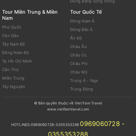
Đồng Bằng Sông Hồng
Tour Miền Trung & Miền
Tour Quốc Tế
Nam
Đông Nam Á
Phú Quốc
Đông Bắc Á
Côn Đảo
Ấn Độ
Tây Nam Bộ
Châu Âu
Đông Nam Bộ
Châu Úc
Tp Hồ Chí Minh
Châu Phi
Cần Thơ
Châu Mỹ
Miền Trung
Trung Á - Nga
Tây Nguyên
Trung Đông
© Bản quyền thuộc về Viet Fam Travel
www.vietfamtravel.com
0969060728 -
HOTLINES:0969060728-0355353288
0355353288