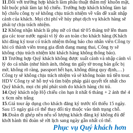
11
.Đối với trường hợp khách làm phẫu thuật thẩm mỹ khuôn mặt,
bắt buộc phải làm lại hộ chiếu. Trường hợp khách không làm lại
hộ chiếu công ty sẽ không chịu trách nhiệm về vấn đề xuất nhập
cảnh của khách. Mọi chi phí về hủy phạt dịch vụ khách hàng sẽ
phải tự chịu trách nhiệm.
12
Không nhận khách là phụ nữ có thai từ 05 tháng trở lên tham
gia các tour nước ngoài vì lý do an toàn cho khách hàng (Khách
khi đăng ký tour có trách nhiệm thông báo cho nhân viên Công ty
khi có thành viên trong gia đình đang mang thai, Công ty sẽ
không chịu trách nhiệm khi khách hàng không thông báo).
13
Trường hợp Quý khách không được xuất cảnh và nhập cảnh vì
lý do cá nhân (như hình ảnh, thông tin giấy tờ trong bản gốc bị
mờ, không rõ ràng, passport hết hạn, không đúng quy định,…)
Công ty sẽ không chịu trách nhiệm và sẽ không hoàn trả tiền tour.
HDV Công ty sẽ hỗ trợ và tìm biện pháp giải quyết tốt nhất cho
Quý khách, mọi chi phí phát sinh do khách hàng chi trả.
14
.Quý khách nộp Hộ chiếu còn hạn ít nhất 6 tháng + 2 ảnh thẻ 4
x 6cm nền trắng
15
.Giá tour áp dụng cho khách đăng ký trước tối thiểu 15 ngày.
Sau 15 ngày giá có thể thay đổi tùy thuộc vào tình trạng chỗ.
16
.Đoàn đi ghép nên nếu số lượng khách đăng ký không đủ để
khởi hành thì đoàn sẽ rời lịch sang ngày gần nhất có thể.
Phục vụ Quý khách hơn