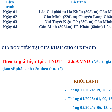
Lịch
Lộ trình
trình
Ngày 01
Lào Cai (600m) Hà Khẩu (398km) Côn 
Ngày 02
Côn Minh (220km) Chuyển Long Chấ
Ngày 03
Núi Tuyết Kiệu Tử (250km) Côn Min
Ngày 04
Côn Minh (398km) Hà Khẩu (600m) Lào
GIÁ ĐÓN TIỄN TẠI CỬA KHẨU CHO 01 KHÁCH:
Theo tỉ giá hiện tại : 1NDT = 3.650VNĐ
(Nếu tỉ giá
giảm sẽ phát sinh tiền theo thực tế)
KHỞI HÀNH
- Tháng 12/2024: 19, 26, 2
- Tháng 01/2025: 01, 09, 16
- Tháng 02/2025: 06, 13, 20