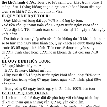
thể khởi hành được:
Tour bảo lưu sang tour khác trong vòng 1
tháng. Sau 1 tháng không chọn được tour khác sẽ hoàn tiền cọc
tour sau khi trừ đi các chi phí xin Visa.
II. QUY ĐỊNH ĐẶT TOUR:
- Quý khách vui lòng đặt cọc 70% khi đăng ký tour.
- Số tiền còn lại thanh toán vào 07 ngày trước ngày khởi hành.
- Vào dịp Lễ, Tết: Thanh toán số tiền còn lại 15 ngày trước ngày
khởi hành
- Do tính chất tour ghép nên nếu đoàn không đủ 15 khách thì tour
sẽ bị hủy cho ngày khởi hành đó, Quý khách sẽ được thông báo
trước 03-05 ngày khởi hành. Tiền cọc sẽ được chuyển sang
chương trình khác hoặc được hoàn khoản đã đặt cọc sau 7-10
ngày.
III. QUY ĐỊNH HỦY TOUR:
Nếu quý khách hủy tour:
- Trước 15 ngày: không mất phí.
- Hủy tour từ 07-15 ngày trước ngày khởi hành: phạt 50% tour.
- Hủy tour trong vòng 07 ngày trước ngày khởi hành: phạt 80%
tiền tour
- Trong vòng 03 ngày trước ngày khởi hành: 100% tiền tour
IV. LƯU Ý QUAN TRỌNG
1.
Lịch trình có thể thay đổi để phù hợp với chương trình thực
tế khi đi tham quan nhưng vẫn giữ nguyên các điểm.
2.
Các dịch vụ được đặt và thanh toán trước nên nếu Quý