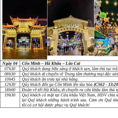
Ngày 04
Côn Minh – Hà Khẩu – Lào C
07h30
Quý khách dung bữa sáng ở khách sạn, làm thủ tục tr
08h30
Quý khách di chuyển về Trung tâm thương mại đặc sả
10h45
Quý khách ăn trưa tại nhà hàng.
12h30
Qúy khách đến ga Côn Minh lên tàu hỏa
(C562 - 13:20
18h00
Đoàn về tới Hà Khẩu, di chuyển ra cửa khẩu làm thủ t
19h30
Quý khách có mặt tại Cửa khẩu Việt Nam, HDV chia ta
lại Quý khách những hành trình sau. Cảm ơn Quý khá
tôi có cơ hội được phục vụ Quý khách!