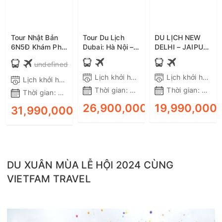
Tour Nhật Bản
Tour Du Lịch
DU LỊCH NEW
6N5Đ Khám Phá
Dubai: Hà Nội –
DELHI – JAIPUR
Osaka - Kyoto -
Dubai – Sa Mạc
– AGRA 6 NGÀY
undefined
Phú Sĩ - Tokyo,
Safari – Abu
5 ĐÊM BAY
Bay Vietnam
Dhabi 6N5Đ –
VIETNAM
Lịch khởi hành:
Tất cả các ngày trong
Lịch khởi hành:
Lịch khởi hành:
Tất cả các ngày trong tuần
Airlines,
Bay EK tiết kiệm,
AIRLINES
Thời gian:
6 ngày 5 đêm
Thời gian:
6 ngà
Thời gian:
6 ngày 5 đêm
Shinkansen, ôtô,
ưu đãi
Khởi hành từ Hà
26,900,000₫
19,990,000
31,990,000₫
ĐẶT TOUR
ĐẶT TOUR
Nội
DU XUÂN MÙA LỄ HỘI 2024 CÙNG
VIETFAM TRAVEL