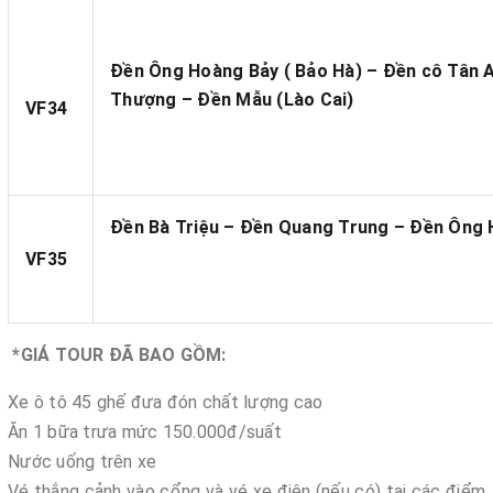
Đền Ông Hoàng Bảy ( Bảo Hà) – Đền cô Tân 
Thượng – Đền Mẫu (Lào Cai)
VF34
Đền Bà Triệu – Đền Quang Trung – Đền Ông
VF35
*GIÁ TOUR ĐÃ BAO GỒM:
Xe ô tô 45 ghế đưa đón chất lượng cao
Ăn 1 bữa trưa mức 150.000đ/suất
Nước uống trên xe
Vé thắng cảnh vào cổng và vé xe điện (nếu có) tại các điểm