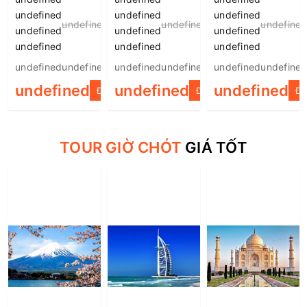
đâu, chơi gì?
Phí Từ A-Z
undefined
undefined
undefined
undefined
undefined
undefine
undefined
undefined
undefined
undefined
undefined
undefined
undefinedundefined
undefinedundefined
undefinedundefine
undefined
undefined
undefined
ĐẶT TOUR
ĐẶT TOUR
ĐẶ
TOUR GIỜ CHÓT
GIÁ TỐT