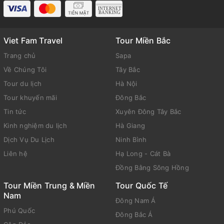
Viet Fam Travel
Tour Miền Bắc
Trang chủ
Sapa
Về Chúng Tôi
Tây Bắc
Tour du lịch
Hà Nội
Tour khuyến mãi
Đông Bắc
Tin tức
Xuyên Đông Tây Bắc
Kinh nghiệm du lịch
Hà Giang
Dịch Vụ Du Lịch
Ninh Bình
Liên hệ
Hạ Long - Cát Bà
Đồng Bằng Sông Hồng
Tour Miền Trung & Miền
Tour Quốc Tế
Nam
Đông Nam Á
Phú Quốc
Đông Bắc Á