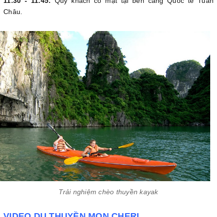
11.30 - 11.45:
Quý khách có mặt tại bến cảng Quốc tế Tuần
Châu.
Trải nghiệm chèo thuyền kayak
VIDEO DU THUYỀN MON CHERI