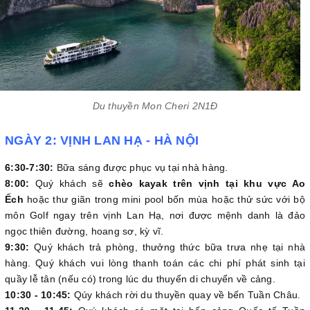
Du thuyền Mon Cheri 2N1Đ
NGÀY 2: VỊNH LAN HẠ - HÀ NỘI
6:30-7:30:
Bữa sáng được phục vụ tại nhà hàng.
8:00:
Quý khách sẽ
chèo kayak trên vịnh tại khu vực Ao
Ếch
hoặc thư giãn trong mini pool bốn mùa hoặc thử sức với bộ
môn Golf ngay trên vịnh Lan Hạ, nơi được mệnh danh là đảo
ngọc thiên đường, hoang sơ, kỳ vĩ.
9:30:
Quý khách trả phòng, thưởng thức bữa trưa nhẹ tại nhà
hàng. Quý khách vui lòng thanh toán các chi phí phát sinh tại
quầy lễ tân (nếu có) trong lúc du thuyển di chuyển về cảng.
10:30 - 10:45:
Qúy khách rời du thuyền quay về bến Tuần Châu.