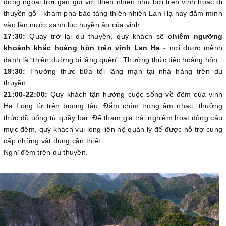
động ngoài trời gần gũi với thiên nhiên như bơi trên vịnh hoặc đi
thuyền gỗ - khám phá bảo tàng thiên nhiên Lan Hạ hay đắm mình
vào làn nước xanh lục huyền ảo của vịnh.
17:30:
Quay trở lại du thuyền, quý khách sẽ
chiêm ngưỡng
khoảnh khắc hoàng hôn trên vịnh Lan Hạ
- nơi được mệnh
danh là “thiên đường bị lãng quên”. Thưởng thức tiệc hoàng hôn
19:30:
Thưởng thức bữa tối lãng mạn tại nhà hàng trên du
thuyền.
21:00-22:00:
Quý khách tận hưởng cuộc sống về đêm của vịnh
Hạ Long từ trên boong tàu. Đắm chìm trong âm nhạc, thưởng
thức đồ uống từ quầy bar. Để tham gia trải nghiệm hoạt động câu
mực đêm, quý khách vui lòng liên hệ quản lý để được hỗ trợ cung
cấp những vật dụng cần thiết.
Nghỉ đêm trên du thuyền.