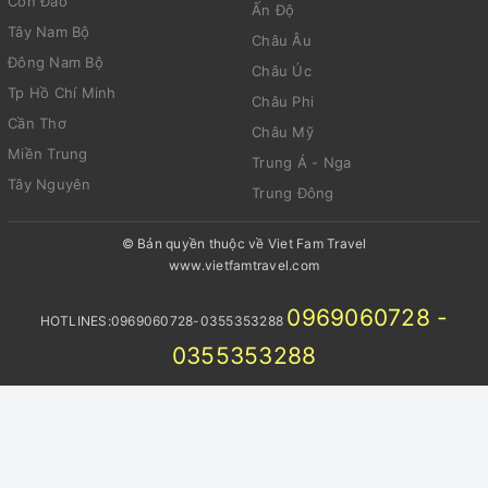
Côn Đảo
Ấn Độ
Tây Nam Bộ
Châu Âu
Đông Nam Bộ
Châu Úc
Tp Hồ Chí Minh
Châu Phi
Cần Thơ
Châu Mỹ
Miền Trung
Trung Á - Nga
Tây Nguyên
Trung Đông
© Bản quyền thuộc về Viet Fam Travel
www.vietfamtravel.com
0969060728 -
HOTLINES:0969060728-0355353288
0355353288