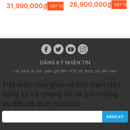
26,900,000₫
31,990,000₫
ĐẶT TO
ĐẶT TOUR
ĐĂNG KÝ NHẬN TIN
Các deal du lịch giảm giá đến 60% sẽ được gửi đến bạn
Tiết kiệm thời gian và tiền bạc! Hãy
đăng ký và chúng tôi sẽ gửi những
ưu đãi tốt nhất cho bạn
ĐĂNG KÝ