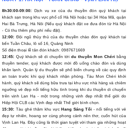
8h30:00-09:00:
Dịch vụ xe của du thuyền đón quý khách tại
khách sạn trong khu vực phố cổ Hà Nội hoặc tại 34 Hòa Mã, quận
Hai Bà Trưng, Hà Nôi (Nếu quý khách đặt xe đưa đón từ Hà Nội
- Có thu thêm phụ phí nếu đặt).
12:00:
Đội ngũ thủy thủ của du thuyền chào đón quý khách tại
bến Tuần Châu, lô số 16, Quảng Ninh
Số điện thoại lễ tân đón khách: 0987671669
12:45:
Quý khách sẽ di chuyển tới
du thuyền Mon Chéri
bằng
thuyền tender, quý khách được mời đồ uống chào đón và dùng
khăn lạnh. Quản lý du thuyền sẽ phổ biến chung về các quy định
an toàn trước khi quý khách nhận phòng. Tàu Mon Chéri khởi
hành, quý khách sẽ dùng bữa trưa tại khu vực nhà hàng và chiêm
ngưỡng vẻ đẹp nổi tiếng hữu tình trong khi du thuyền di chuyển
trên vịnh Lan Hạ - một trong những vịnh đẹp nhất thế giới do
Hiệp Hội CLB các Vịnh đẹp nhất Thế giới bình chọn.
15:30:
Tàu ghé thăm khu vực
Hang Sáng Tối
- nổi tiếng với vẻ
đẹp tự nhiên, hoang sơ cùng phong cảnh nên thơ, cuốn hút của
Vịnh Lan Hạ. Đây cũng là thời gian tuyệt vời tham gia những hoạt