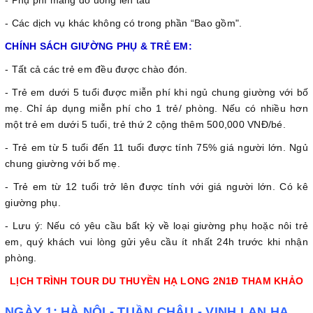
- Phụ phí mang đồ uống lên tàu
- Các dịch vụ khác không có trong phần “Bao gồm".
CHÍNH SÁCH GIƯỜNG PHỤ & TRẺ EM:
- Tất cả các trẻ em đều được chào đón.
- Trẻ em dưới 5 tuổi được miễn phí khi ngủ chung giường với bố
mẹ. Chỉ áp dụng miễn phí cho 1 trẻ/ phòng. Nếu có nhiều hơn
một trẻ em dưới 5 tuổi, trẻ thứ 2 cộng thêm 500,000 VNĐ/bé.
- Trẻ em từ 5 tuổi đến 11 tuổi được tính 75% giá người lớn. Ngủ
chung giường với bố mẹ.
- Trẻ em từ 12 tuổi trở lên được tính với giá người lớn. Có kê
giường phụ.
- Lưu ý: Nếu có yêu cầu bất kỳ về loại giường phụ hoặc nôi trẻ
em, quý khách vui lòng gửi yêu cầu ít nhất 24h trước khi nhận
phòng.
LỊCH TRÌNH TOUR DU THUYỀN HẠ LONG 2N1Đ THAM KHẢO
NGÀY 1: HÀ NỘI - TUẦN CHÂU - VỊNH LAN HẠ