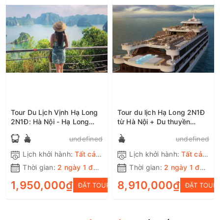
Tour Du Lịch Vịnh Hạ Long
Tour du lịch Hạ Long 2N1Đ
2N1Đ: Hà Nội - Hạ Long
từ Hà Nội + Du thuyền
Park - Bãi Cháy 2N1Đ
Ambassador
undefined
undefined
Lịch khởi hành:
Tất cả các ngày trong tuần
Lịch khởi hành:
Tất cả các ngày trong tuần
Thời gian:
2 ngày 1 đêm
Thời gian:
2 ngày 1 đêm
1,950,000₫
8,910,000₫
ĐẶT TOUR
ĐẶT TOUR