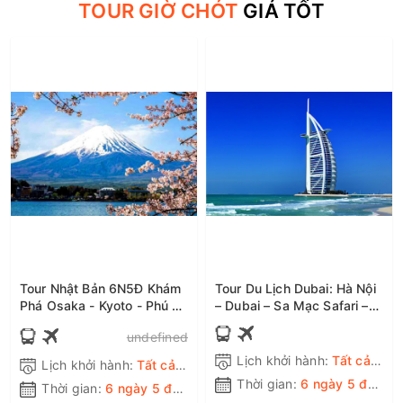
TOUR GIỜ CHÓT
GIÁ TỐT
Tour Nhật Bản 6N5Đ Khám
Tour Du Lịch Dubai: Hà Nội
Phá Osaka - Kyoto - Phú Sĩ
– Dubai – Sa Mạc Safari –
- Tokyo, Bay Vietnam
Abu Dhabi 6N5Đ – Bay EK
undefined
Airlines, Shinkansen, ôtô,
tiết kiệm, ưu đãi
Khởi hành từ Hà Nội
Lịch khởi hành:
Tất cả các ngày trong tuần
Lịch khởi hành:
Tất cả các ngày trong tuần
Thời gian:
6 ngày 5 đêm
Thời gian:
6 ngày 5 đêm