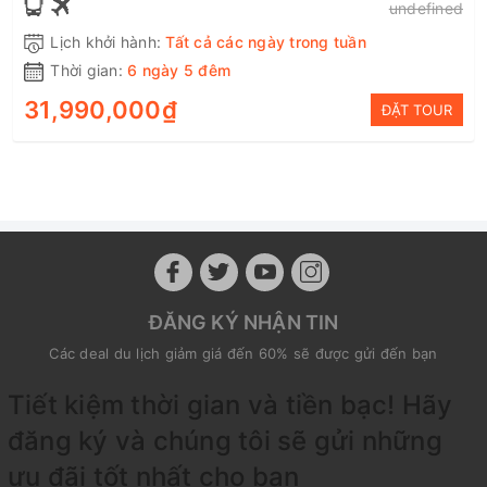
undefined
Lịch khởi hành:
Tất cả các ngày trong tuần
Thời gian:
6 ngày 5 đêm
31,990,000₫
ĐẶT TOUR
ĐĂNG KÝ NHẬN TIN
Các deal du lịch giảm giá đến 60% sẽ được gửi đến bạn
Tiết kiệm thời gian và tiền bạc! Hãy
đăng ký và chúng tôi sẽ gửi những
ưu đãi tốt nhất cho bạn