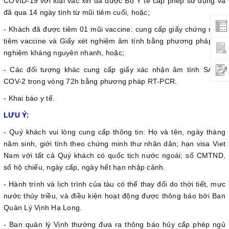
COVID-19 với loại vắc xin đã được Bộ Y tế cấp phép sử dụng và
đã qua 14 ngày tính từ mũi tiêm cuối, hoặc;
- Khách đã được tiêm 01 mũi vaccine: cung cấp giấy chứng nhận
tiêm vaccine và Giấy xét nghiệm âm tính bằng phương pháp xét
nghiệm kháng nguyên nhanh, hoặc;
- Các đối tượng khác cung cấp giấy xác nhận âm tính SARS-
COV-2 trong vòng 72h bằng phương pháp RT-PCR.
- Khai báo y tế.
LƯU Ý:
- Quý khách vui lòng cung cấp thông tin: Họ và tên, ngày tháng
năm sinh, giới tính theo chứng minh thư nhân dân; hạn visa Viet
Nam với tất cả Quý khách có quốc tịch nước ngoài; số CMTND,
số hộ chiếu, ngày cấp, ngày hết hạn nhập cảnh.
- Hành trình và lịch trình của tàu có thể thay đổi do thời tiết, mực
nước thủy triều, và điều kiện hoạt động được thông báo bởi Ban
Quản Lý Vịnh Hạ Long.
- Ban quản lý Vịnh thường đưa ra thông báo hủy cấp phép ngủ