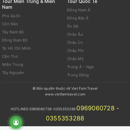
Tour Miền Trung & Miền
Tour Quốc Tế
Nam
Đông Nam Á
Phú Quốc
Đông Bắc Á
Côn Đảo
Ấn Độ
Tây Nam Bộ
Châu Âu
Đông Nam Bộ
Châu Úc
Tp Hồ Chí Minh
Châu Phi
Cần Thơ
Châu Mỹ
Miền Trung
Trung Á - Nga
Tây Nguyên
Trung Đông
© Bản quyền thuộc về Viet Fam Travel
www.vietfamtravel.com
0969060728 -
HOTLINES:0969060728-0355353288
0355353288