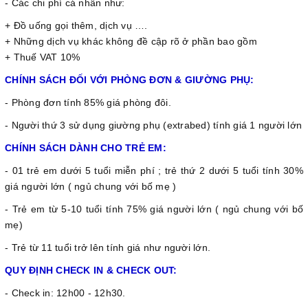
- Các chi phí cá nhân như:
+ Đồ uống gọi thêm, dịch vụ ….
+ Những dịch vụ khác không đề cập rõ ở phần bao gồm
+ Thuế VAT 10%
CHÍNH SÁCH ĐỐI VỚI PHÒNG ĐƠN & GIƯỜNG PHỤ:
- Phòng đơn tính 85% giá phòng đôi.
- Người thứ 3 sử dụng giường phụ (extrabed) tính giá 1 người lớn
CHÍNH SÁCH DÀNH CHO TRẺ EM:
- 01 trẻ em dưới 5 tuổi miễn phí ; trẻ thứ 2 dưới 5 tuổi tính 30%
giá người lớn ( ngủ chung với bố mẹ )
- Trẻ em từ 5-10 tuổi tính 75% giá người lớn ( ngủ chung với bố
mẹ)
- Trẻ từ 11 tuổi trở lên tính giá như người lớn.
QUY ĐỊNH CHECK IN & CHECK OUT:
- Check in: 12h00 - 12h30.