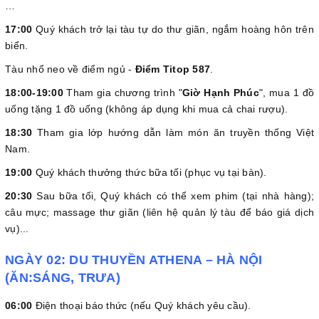
…
17:00
Quý khách trở lại tàu tự do thư giãn, ngắm hoàng hôn trên
biển.
Tàu nhổ neo về điểm ngủ -
Điểm Titop 587
.
18:00-19:00
Tham gia chương trình "
Giờ Hạnh Phúc
", mua 1 đồ
uống tặng 1 đồ uống (không áp dụng khi mua cả chai rượu).
18:30
Tham gia lớp hướng dẫn làm món ăn truyền thống Việt
Nam.
19:00
Quý khách thưởng thức bữa tối (phục vụ tại bàn).
20:30
Sau bữa tối, Quý khách có thể xem phim (tại nhà hàng);
câu mực; massage thư giãn (liên hệ quản lý tàu để báo giá dịch
vụ)...
NGÀY 02: DU THUYỀN ATHENA – HÀ NỘI
(ĂN:SÁNG, TRƯA)
06:00
Điện thoại báo thức (nếu Quý khách yêu cầu).