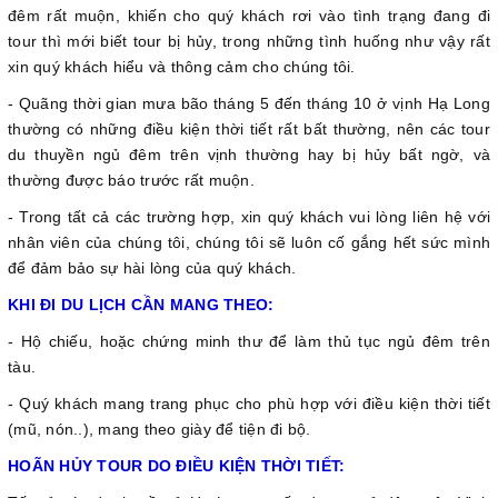
đêm rất muộn, khiến cho quý khách rơi vào tình trạng đang đi
tour thì mới biết tour bị hủy, trong những tình huống như vậy rất
xin quý khách hiểu và thông cảm cho chúng tôi.
- Quãng thời gian mưa bão tháng 5 đến tháng 10 ở vịnh Hạ Long
thường có những điều kiện thời tiết rất bất thường, nên các tour
du thuyền ngủ đêm trên vịnh thường hay bị hủy bất ngờ, và
thường được báo trước rất muộn.
- Trong tất cả các trường hợp, xin quý khách vui lòng liên hệ với
nhân viên của chúng tôi, chúng tôi sẽ luôn cố gắng hết sức mình
để đảm bảo sự hài lòng của quý khách.
KHI ĐI DU LỊCH CẦN MANG THEO:
- Hộ chiếu, hoặc chứng minh thư để làm thủ tục ngủ đêm trên
tàu.
- Quý khách mang trang phục cho phù hợp với điều kiện thời tiết
(mũ, nón..), mang theo giày để tiện đi bộ.
HOÃN HỦY TOUR DO ĐIỀU KIỆN THỜI TIẾT: