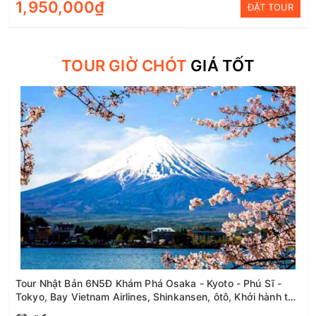
1,950,000₫
ĐẶT TOUR
TOUR GIỜ CHÓT
GIÁ TỐT
Tour Nhật Bản 6N5Đ Khám Phá Osaka - Kyoto - Phú Sĩ -
Tokyo, Bay Vietnam Airlines, Shinkansen, ôtô, Khởi hành từ
Hà Nội