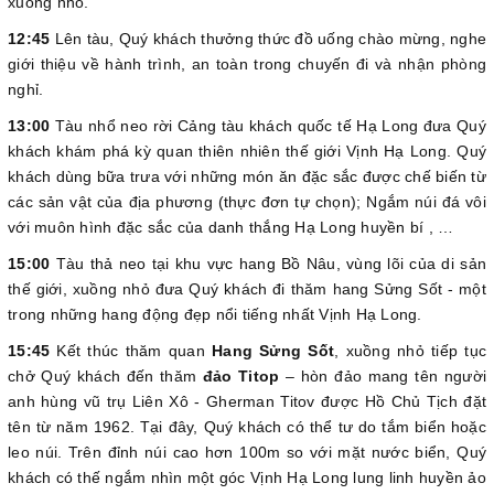
xuồng nhỏ.
12:45
Lên tàu, Quý khách thưởng thức đồ uống chào mừng, nghe
giới thiệu về hành trình, an toàn trong chuyến đi và nhận phòng
nghỉ.
13:00
Tàu nhổ neo rời Cảng tàu khách quốc tế Hạ Long đưa Quý
khách khám phá kỳ quan thiên nhiên thế giới Vịnh Hạ Long. Quý
khách dùng bữa trưa với những món ăn đặc sắc được chế biến từ
các sản vật của địa phương (thực đơn tự chọn); Ngắm núi đá vôi
với muôn hình đặc sắc của danh thắng Hạ Long huyền bí , …
15:00
Tàu thả neo tại khu vực hang Bồ Nâu, vùng lõi của di sản
thế giới, xuồng nhỏ đưa Quý khách đi thăm hang Sửng Sốt - một
trong những hang động đẹp nổi tiếng nhất Vịnh Hạ Long.
15:45
Kết thúc thăm quan
Hang Sửng Sốt
, xuồng nhỏ tiếp tục
chở Quý khách đến thăm
đảo Titop
– hòn đảo mang tên người
anh hùng vũ trụ Liên Xô - Gherman Titov được Hồ Chủ Tịch đặt
tên từ năm 1962. Tại đây, Quý khách có thể tư do tắm biển hoặc
leo núi. Trên đỉnh núi cao hơn 100m so với mặt nước biển, Quý
khách có thế ngắm nhìn một góc Vịnh Hạ Long lung linh huyền ảo