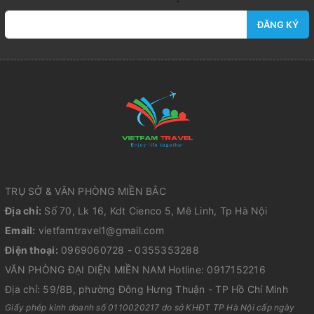
ĐĂNG KÝ
TRỤ SỞ & VĂN PHÒNG MIỀN BẮC
Địa chỉ:
Số 70, Lk 16, Kdt Cienco 5, Mê Linh, Tp Hà Nội
Email:
vietfamtravel1@gmail.com
Điện thoại:
0969060728 - 0355353288
VĂN PHÒNG ĐẠI DIỆN MIỀN NAM Hotline: 0917152216
Địa chỉ: 59/8B, phường Đông Hưng Thuận - TP Hồ Chí Minh
Giấy phép kinh doanh số 0110020217 do sở KHĐT TP Hà Nội cấp ngày