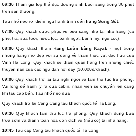
06:30
Tham gia lớp thể dục dưỡng sinh buổi sáng trong 30 phút
trên sân thượng.
Tàu nhổ neo rời điểm ngủ hành trình đến
hang Sửng Sốt
.
07:00
Quý khách được phục vụ bữa sáng nhẹ tại nhà hàng (cà
phê, trà, sữa tươi, nước lọc, bánh ngọt, bánh mỳ, ngũ cốc).
08:00
Quý khách thăm
Hang Luồn bằng Kayak
- một trong
những hang mở đẹp với sự dạng về thảm thực vật đặc hữu của
Vịnh Hạ Long. Quý khách sẽ tham quan hang trên những chiếc
thuyền nan của các ngư dân nơi đây (30.000đ/khách).
09:00
Quý khách trở lại tàu nghỉ ngơi và làm thủ tục trả phòng.
Vui lòng để hành lý ra cửa cabin, nhân viên sẽ chuyển lên cảng
khi tàu cập bến. Tàu nhổ neo đưa
Quý khách trở lại Cảng Cảng tàu khách quốc tế Hạ Long.
09:30
Quý khách làm thủ tục trả phòng. Quý khách dùng bữa
trưa sớm và thanh toán hóa đơn dịch vụ (nếu có) tại nhà hàng.
10:45
Tàu cập Cảng tàu khách quốc tế Hạ Long.