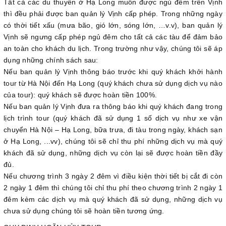
Tất cả các du thuyền ở Hạ Long muốn được ngủ đêm trên Vịnh
thì đều phải được ban quản lý Vịnh cấp phép. Trong những ngày
có thời tiết xấu (mưa bão, gió lớn, sóng lớn, …v.v), ban quản lý
Vịnh sẽ ngưng cấp phép ngủ đêm cho tất cả các tàu để đảm bảo
an toàn cho khách du lịch. Trong trường như vậy, chúng tôi sẽ áp
dụng những chính sách sau:
Nếu ban quản lý Vịnh thông báo trước khi quý khách khởi hành
tour từ Hà Nội đến Hạ Long (quý khách chưa sử dụng dịch vụ nào
của tour): quý khách sẽ được hoàn tiền 100%.
Nếu ban quản lý Vịnh đưa ra thông báo khi quý khách đang trong
lịch trình tour (quý khách đã sử dụng 1 số dịch vụ như xe vận
chuyển Hà Nội – Hạ Long, bữa trưa, đi tàu trong ngày, khách sạn
ở Hạ Long, ...vv), chúng tôi sẽ chỉ thu phí những dịch vụ mà quý
khách đã sử dụng, những dịch vụ còn lại sẽ được hoàn tiền đầy
đủ.
Nếu chương trình 3 ngày 2 đêm vì điều kiện thời tiết bị cắt đi còn
2 ngày 1 đêm thì chúng tôi chỉ thu phí theo chương trình 2 ngày 1
đêm kèm các dịch vụ mà quý khách đã sử dụng, những dịch vụ
chưa sử dụng chúng tôi sẽ hoàn tiền tương ứng.