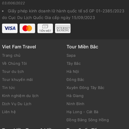
03/006/2022
Giấy phép kinh doanh lữ hành quốc tế số GP 01-2385/2023
do Cục Du Lịch Quốc Gia cấp ngày 15/09/2023
Viet Fam Travel
Tour Miền Bắc
Trang chủ
Sapa
Về Chúng Tôi
Tây Bắc
Tour du lịch
Hà Nội
Tour khuyến mãi
Đông Bắc
Tin tức
Xuyên Đông Tây Bắc
Kinh nghiệm du lịch
Hà Giang
Dịch Vụ Du Lịch
Ninh Bình
Liên hệ
Hạ Long - Cát Bà
Đồng Bằng Sông Hồng