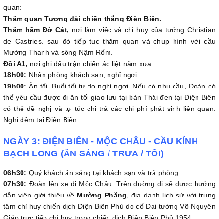
quan:
Thăm quan Tượng đài chiến thắng Điện Biên.
Thăm hầm Đờ Cát,
nơi làm việc và chỉ huy của tướng Christian
de Castries, sau đó tiếp tục thăm quan và chụp hình với cầu
Mường Thanh và sông Nậm Rốm.
Đồi A1,
nơi ghi dấu trận chiến ác liệt năm xưa.
18h00:
Nhận phòng khách sạn, nghỉ ngơi.
19h00:
Ăn tối. Buổi tối tự do nghỉ ngơi. Nếu có nhu cầu, Đoàn có
thể yêu cầu được đi ăn tối giao lưu tại bản Thái đen tại Điện Biên
có thể đề nghị và tự túc chi trả các chi phí phát sinh liên quan.
Nghỉ đêm tại Điện Biên.
NGÀY 3: ĐIỆN BIÊN - MỘC CHÂU - CẦU KÍNH
BẠCH LONG (ĂN SÁNG / TRƯA / TỐI)
06h30:
Quý khách ăn sáng tại khách sạn và trả phòng.
07h30:
Đoàn lên xe đi Mộc Châu. Trên đường đi sẽ được hướng
dẫn viên giới thiệu về
Mường Phăng
, địa danh lịch sử với trung
tâm chỉ huy chiến dịch Điện Biên Phủ do cố Đại tướng Võ Nguyên
Giáp trực tiếp chỉ huy trong chiến dịch Điện Biên Phủ 1954.