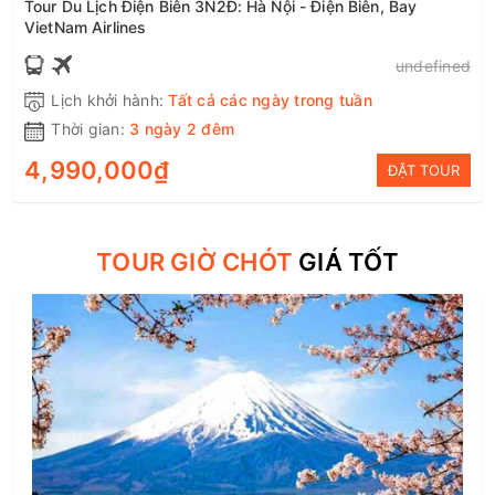
Tour Du Lịch Điện Biên 3N2Đ: Hà Nội - Điện Biên, Bay
VietNam Airlines
undefined
Lịch khởi hành:
Tất cả các ngày trong tuần
Thời gian:
3 ngày 2 đêm
4,990,000₫
ĐẶT TOUR
TOUR GIỜ CHÓT
GIÁ TỐT