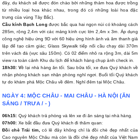
đây, du khách sẽ được đón chào bởi những thảm hoa được trồng
từ nhiều loại hoa khác nhau, trong đó có những loài hoa đặc
trưng của vùng Tây Bắc).
Cầu kính Bạch Long
được bắc qua hai ngọn núi có khoảng cách
285m, rộng 2,4m với các mảng kính cực lớn 2,4m x 3m. Áp dụng
công nghệ hiệu ứng 9D với 60 hiệu ứng hình ảnh và âm thanh giả
lập để tạo cảm giác; Glass Skywalk tiếp nối cầu chạy dài 370m
trên vách đá (vực sâu 150m). Có 02 điểm nhô ra rộng 3m, dài 5m
view ra toàn cảnh Khu du lịch để khách hàng chụp ảnh check in.
18h30: V
ề lại nhà hàng ăn tối. Sau bữa tối, xe đưa Quý khách về
nhận phòng khách sạn nhận phòng nghỉ ngơi. Buổi tối Quý khách
tự do khám phá Mộc Châu về đêm. Nghỉ đêm tại Mộc Châu.
NGÀY 4: MỘC CHÂU - MAI CHÂU - HÀ NỘI (ĂN
SÁNG / TRƯA / - )
06h15:
Quý khách trả phòng và lên xe đi ăn sáng tại nhà hàng.
07h00:
Xe bắt đầu đưa Quý khách đi thăm quan:
Đồi chè Trái tim,
có lẽ đây không chỉ là đồi chè đẹp nhất của
Cao nguyên Mộc Châu mà còn là đồi chè đẹp nhất của Việt Nam