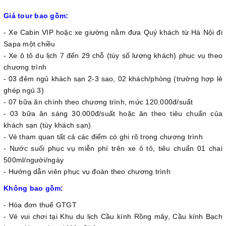
Giá tour bao gồm:
- Xe Cabin VIP hoặc xe giường nằm đưa Quý khách từ Hà Nội đi
Sapa một chiều
- Xe ô tô du lịch 7 đến 29 chỗ (tùy số lượng khách) phục vụ theo
chương trình
- 03 đêm ngủ khách sạn 2-3 sao, 02 khách/phòng (trường hợp lẻ
ghép ngủ 3)
- 07 bữa ăn chính theo chương trình, mức 120.000đ/suất
- 03 bữa ăn sáng 30.000đ/suất hoặc ăn theo tiêu chuẩn của
khách sạn (tùy khách sạn)
- Vé tham quan tất cả các điểm có ghi rõ trong chương trình
- Nước suối phục vụ miễn phí trên xe ô tô, tiêu chuẩn 01 chai
500ml/người/ngày
- Hướng dẫn viên phục vụ đoàn theo chương trình
Không bao gồm:
- Hóa đơn thuế GTGT
- Vé vui chơi tại Khu du lịch Cầu kính Rồng mây, Cầu kính Bạch