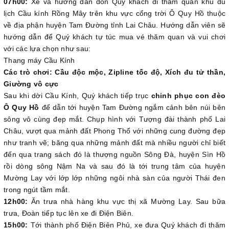
07h00:
Xe và hướng dẫn đón Quý khách đi thăm quan khu du
lịch Cầu kính Rồng Mây trên khu vực cổng trời Ô Quy Hồ thuộc
về địa phận huyện Tam Đường tỉnh Lai Châu. Hướng dẫn viên sẽ
hướng dẫn để Quý khách tự túc mua vé thăm quan và vui chơi
với các lựa chọn như sau:
Thang máy Cầu Kính
Các trò chơi: Cầu độc mộc, Zipline tốc độ, Xích đu tử thần,
Giường vô cực
Sau khi dời Cầu Kính, Quý khách tiếp trục
chinh phục con đèo
Ô Quy Hồ
để dẫn tới huyện Tam Đường ngắm cảnh bên núi bên
sông vô cùng đẹp mắt. Chụp hình với Tượng đài thành phố Lai
Châu, vượt qua mảnh đất Phong Thổ với những cung đường đẹp
như tranh vẽ; băng qua những mảnh đất mà nhiều người chỉ biết
đến qua trang sách đó là thượng nguồn Sông Đà, huyện Sìn Hồ
rồi dòng sông Nậm Na và sau đó là tới trung tâm của huyện
Mường Lay với lớp lớp những ngôi nhà sàn của người Thái đen
trong ngút tầm mắt.
12h00:
Ăn trưa nhà hàng khu vực thị xã Mường Lay. Sau bữa
trưa, Đoàn tiếp tục lên xe đi Điện Biên.
15h00:
Tới thành phố Điện Biên Phủ, xe đưa Quý khách đi thăm