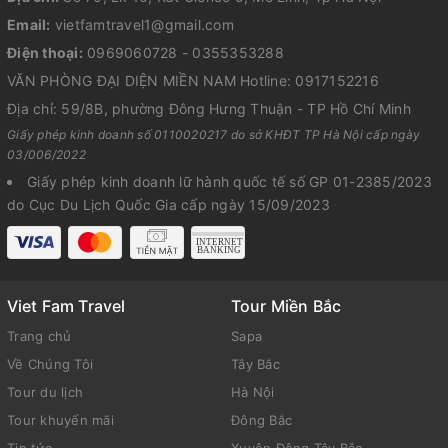
Email:
vietfamtravel1@gmail.com
Điện thoại:
0969060728 - 0355353288
VĂN PHÒNG ĐẠI DIỆN MIỀN NAM Hotline: 0917152216
Địa chỉ: 59/8B, phường Đông Hưng Thuận - TP Hồ Chí Minh
Giấy phép kinh doanh số 0110020217 do sở KHĐT TP Hà Nội cấp ngày
03/006/2022
Giấy phép kinh doanh lữ hành quốc tế số GP 01-2385/2023
do Cục Du Lịch Quốc Gia cấp ngày 15/09/2023
Viet Fam Travel
Tour Miền Bắc
Trang chủ
Sapa
Về Chúng Tôi
Tây Bắc
Tour du lịch
Hà Nội
Tour khuyến mãi
Đông Bắc
Tin tức
Xuyên Đông Tây Bắc