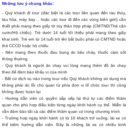
Những lưu ý chung khác:
- Quý khách đi tour (đặc biệt là các tour liên quan đến tàu thủy,
tàu hỏa, máy bay… hoặc các tour đi đến các vùng biên giới) cần
thiết phải mang theo giấy tờ tùy thân hợp pháp (CMTND/Thẻ căn
cước/Hộ chiếu). Trẻ dưới 14 tuổi tối thiểu phải mang theo giấy
khai sinh. Trẻ em từ 14 tuổi trở lên bắt buộc phải có CMTND hoặc
thẻ CCCD hoặc hộ chiếu.
- Nên mang theo thuốc đau bụng do tiêu chảy, thuốc cảm sốt
thông thường
- Quý khách là người ăn chay vui lòng mang thêm đồ ăn chay
theo để đảm bảo khẩu vị của mình
- Bất cứ dịch vụ nào trong tour nếu Quý khách không sử dụng mà
không phải do lỗi chủ quan từ phía đơn vị tổ chức tour thì cũng
không được hoàn lại
- Hướng dẫn viên có quyền sắp xếp lại thứ tự các điểm thăm
quan cho phù hợp điều kiện từng ngày khởi hành cụ thể. Miễn là
vẫn đảm bảo tất cả các điểm thăm quan có trong chương trình.
- Trường hợp ngày khởi hành có từ 10 khách trở xuống, lái xe có
thể kiêm hướng dẫn viên. Đây là những lái xe có nhiều kinh