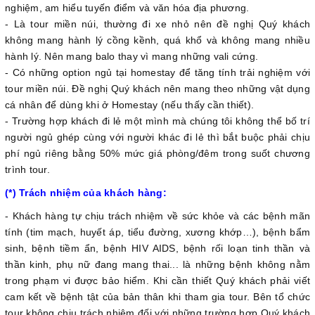
nghiệm, am hiểu tuyến điểm và văn hóa địa phương.
- Là tour miền núi, thường đi xe nhỏ nên đề nghị Quý khách
không mang hành lý cồng kềnh, quá khổ và không mang nhiều
hành lý. Nên mang balo thay vì mang những vali cứng.
- Có những option ngủ tại homestay để tăng tính trải nghiệm với
tour miền núi. Đề nghị Quý khách nên mang theo những vật dụng
cá nhân để dùng khi ở Homestay (nếu thấy cần thiết).
- Trường hợp khách đi lẻ một mình mà chúng tôi không thể bố trí
người ngủ ghép cùng với người khác đi lẻ thì bắt buộc phải chịu
phí ngủ riêng bằng 50% mức giá phòng/đêm trong suốt chương
trình tour.
(*) Trách nhiệm của khách hàng:
- Khách hàng tự chịu trách nhiệm về sức khỏe và các bệnh mãn
tính (tim mạch, huyết áp, tiểu đường, xương khớp…), bệnh bẩm
sinh, bệnh tiềm ẩn, bệnh HIV AIDS, bệnh rối loạn tinh thần và
thần kinh, phụ nữ đang mang thai... là những bệnh không nằm
trong phạm vi được bảo hiểm. Khi cần thiết Quý khách phải viết
cam kết về bệnh tật của bản thân khi tham gia tour. Bên tổ chức
tour không chịu trách nhiệm đối với những trường hợp Quý khách