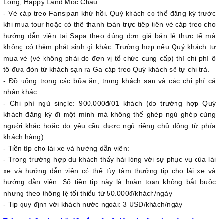
Long, Happy Land Mộc Châu
- Vé cáp treo Fansipan khứ hồi. Quý khách có thể đăng ký trước
khi mua tour hoặc có thể thanh toán trực tiếp tiền vé cáp treo cho
hướng dẫn viên tại Sapa theo đúng đơn giá bán lẻ thực tế mà
không có thêm phát sinh gì khác. Trường hợp nếu Quý khách tự
mua vé (vé không phải do đơn vị tổ chức cung cấp) thì chi phí ô
tô đưa đón từ khách sạn ra Ga cáp treo Quý khách sẽ tự chi trả.
- Đồ uống trong các bữa ăn, trong khách sạn và các chi phí cá
nhân khác
- Chi phí ngủ single: 900.000đ/01 khách (do trường hợp Quý
khách đăng ký đi một mình mà không thể ghép ngủ ghép cùng
người khác hoặc do yêu cầu được ngủ riêng chủ động từ phía
khách hàng).
- Tiền típ cho lái xe và hướng dẫn viên:
- Trong trường hợp du khách thấy hài lòng với sự phục vụ của lái
xe và hướng dẫn viên có thể tùy tâm thưởng tip cho lái xe và
hướng dẫn viên. Số tiền tip này là hoàn toàn không bắt buộc
nhưng theo thông lệ tối thiểu từ 50.000đ/khách/ngày
- Tip quy định với khách nước ngoài: 3 USD/khách/ngày