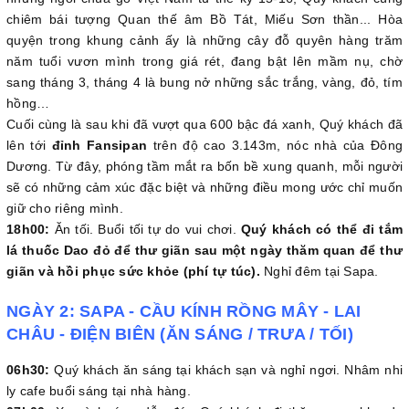
chiêm bái tượng Quan thế âm Bồ Tát, Miếu Sơn thần... Hòa
quyện trong khung cảnh ấy là những cây đỗ quyên hàng trăm
năm tuổi vươn mình trong giá rét, đang bật lên mầm nụ, chờ
sang tháng 3, tháng 4 là bung nở những sắc trắng, vàng, đỏ, tím
hồng…
Cuối cùng là sau khi đã vượt qua 600 bậc đá xanh, Quý khách đã
lên tới
đỉnh Fansipan
trên độ cao 3.143m, nóc nhà của Đông
Dương. Từ đây, phóng tầm mắt ra bốn bề xung quanh, mỗi người
sẽ có những cảm xúc đặc biệt và những điều mong ước chỉ muốn
giữ cho riêng mình.
18h00:
Ăn tối. Buổi tối tự do vui chơi.
Quý khách có thể đi tắm
lá thuốc Dao đỏ để thư giãn sau một ngày thăm quan để thư
giãn và hồi phục sức khỏe (phí tự túc).
Nghỉ đêm tại Sapa.
NGÀY 2: SAPA - CẦU KÍNH RỒNG MÂY - LAI
CHÂU - ĐIỆN BIÊN (ĂN SÁNG / TRƯA / TỐI)
06h30:
Quý khách ăn sáng tại khách sạn và nghỉ ngơi. Nhâm nhi
ly cafe buổi sáng tại nhà hàng.