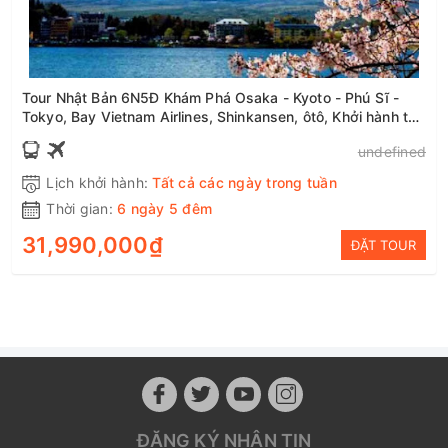
Tour Nhật Bản 6N5Đ Khám Phá Osaka - Kyoto - Phú Sĩ -
Tokyo, Bay Vietnam Airlines, Shinkansen, ôtô, Khởi hành từ
Hà Nội
undefined
Lịch khởi hành:
Tất cả các ngày trong tuần
Thời gian:
6 ngày 5 đêm
31,990,000₫
ĐẶT TOUR
ĐĂNG KÝ NHẬN TIN