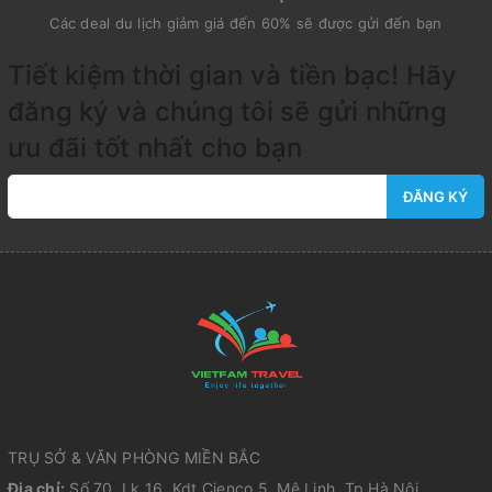
Các deal du lịch giảm giá đến 60% sẽ được gửi đến bạn
Tiết kiệm thời gian và tiền bạc! Hãy
đăng ký và chúng tôi sẽ gửi những
ưu đãi tốt nhất cho bạn
ĐĂNG KÝ
TRỤ SỞ & VĂN PHÒNG MIỀN BẮC
Địa chỉ:
Số 70, Lk 16, Kdt Cienco 5, Mê Linh, Tp Hà Nội