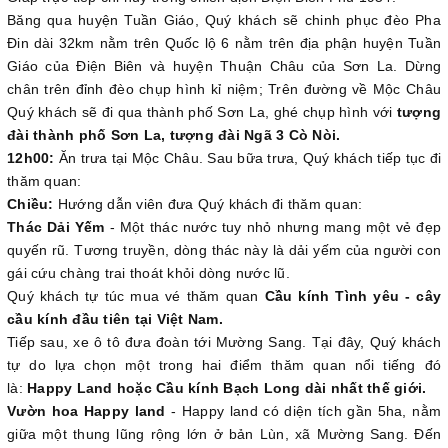
Băng qua huyện Tuần Giáo, Quý khách sẽ chinh phục đèo Pha
Đin dài 32km nằm trên Quốc lộ 6 nằm trên địa phận huyện Tuần
Giáo của Điện Biên và huyện Thuận Châu của Sơn La. Dừng
chân trên đỉnh đèo chụp hình kỉ niệm; Trên đường về Mộc Châu
Quý khách sẽ đi qua thành phố Sơn La, ghé chụp hình với
tượng
đài thành phố Sơn La, tượng đài Ngã 3 Cò Nòi.
12h00:
Ăn trưa tại Mộc Châu. Sau bữa trưa, Quý khách tiếp tục đi
thăm quan:
Chiều:
Hướng dẫn viên đưa Quý khách đi thăm quan:
Thác Dải Yếm
- Một thác nước tuy nhỏ nhưng mang một vẻ đẹp
quyến rũ. Tương truyền, dòng thác này là dải yếm của người con
gái cứu chàng trai thoát khỏi dòng nước lũ.
Quý khách tự túc mua vé thăm quan
Cầu kính Tình yêu - cây
cầu kính đầu tiên tại Việt Nam.
Tiếp sau, xe ô tô đưa đoàn tới Mường Sang. Tại đây, Quý khách
tự do lựa chọn một trong hai điểm thăm quan nổi tiếng đó
là:
Happy Land hoặc Cầu kính Bạch Long dài nhất thế giới.
Vườn hoa Happy land
- Happy land có diện tích gần 5ha, nằm
giữa một thung lũng rộng lớn ở bản Lùn, xã Mường Sang. Đến