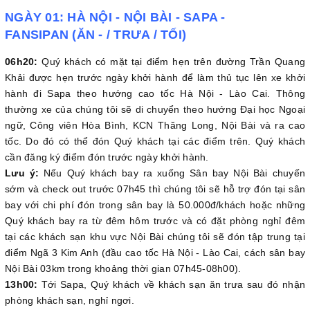
NGÀY 01: HÀ NỘI - NỘI BÀI - SAPA -
FANSIPAN (ĂN - / TRƯA / TỐI)
06h20:
Quý khách có mặt tại điểm hẹn trên đường Trần Quang
Khải được hẹn trước ngày khởi hành để làm thủ tục lên xe khởi
hành đi Sapa theo hướng cao tốc Hà Nội - Lào Cai. Thông
thường xe của chúng tôi sẽ di chuyển theo hướng Đại học Ngoại
ngữ, Công viên Hòa Bình, KCN Thăng Long, Nội Bài và ra cao
tốc. Do đó có thể đón Quý khách tại các điểm trên. Quý khách
cần đăng ký điểm đón trước ngày khởi hành.
Lưu ý:
Nếu Quý khách bay ra xuống Sân bay Nội Bài chuyến
sớm và check out trước 07h45 thì chúng tôi sẽ hỗ trợ đón tại sân
bay với chi phí đón trong sân bay là 50.000đ/khách hoặc những
Quý khách bay ra từ đêm hôm trước và có đặt phòng nghỉ đêm
tại các khách sạn khu vực Nội Bài chúng tôi sẽ đón tập trung tại
điểm Ngã 3 Kim Anh (đầu cao tốc Hà Nội - Lào Cai, cách sân bay
Nội Bài 03km trong khoảng thời gian 07h45-08h00).
13h00:
Tới Sapa, Quý khách về khách sạn ăn trưa sau đó nhận
phòng khách sạn, nghỉ ngơi.