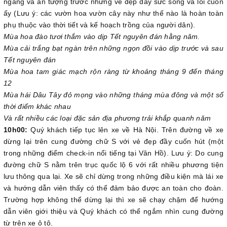
ngàng và ấn tượng trước những vẻ đẹp đầy sức sống và lôi cuốn
ấy (Lưu ý: các vườn hoa vườn cây này như thế nào là hoàn toàn
phụ thuộc vào thời tiết và kế hoạch trồng của người dân).
Mùa hoa đào tươi thắm vào dịp Tết nguyên đán hằng năm.
Mùa cải trắng bạt ngàn trên những ngọn đồi vào dịp trước và sau
Tết nguyên đán
Mùa hoa tam giác mạch rộn ràng từ khoảng tháng 9 đến tháng
12
Mùa hái Dâu Tây đỏ mọng vào những tháng mùa đông và một số
thời điểm khác nhau
Và rất nhiều các loại đặc sản địa phương trải khắp quanh năm
10h00:
Quý khách tiếp tục lên xe về Hà Nội. Trên đường về xe
dừng lại trên cung đường chữ S với vẻ đẹp đầy cuốn hút (một
trong những điểm check-in nổi tiếng tại Vân Hồ). Lưu ý: Do cung
đường chữ S nằm trên trục quốc lộ 6 với rất nhiều phương tiện
lưu thông qua lại. Xe sẽ chỉ dừng trong những điều kiện mà lái xe
và hướng dẫn viên thấy có thể đảm bảo được an toàn cho đoàn.
Trường hợp không thể dừng lại thì xe sẽ chạy chậm để hướng
dẫn viên giới thiệu và Quý khách có thể ngắm nhìn cung đường
từ trên xe ô tô.