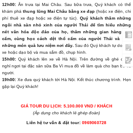
12h00:
Ăn trưa tại Mai Châu. Sau bữa trưa, Quý khách có thể
khám phá
thung lũng Mai Châu bằng xe đạp
(hoặc xe điện, chi
phí thuê xe đạp hoặc xe điện tự túc).
Quý khách thăm những
ngôi nhà sàn nhỏ xinh của người Thái để tìm hiểu những
nét văn hóa độc đáo của họ, thăm những gian hàng thổ
cẩm, cùng học cách dệt thổ cẩm của người Thái và mua
những món quà lưu niệm nơi đây.
Sau đó Quý khách tự do đạp
xe hoặc dạo bộ và mua sắm đồ, chụp hình.
15h00:
Quý khách lên xe về Hà Nội. Trên đường về ghé dừng
nghỉ ngơi tại đặc sản sữa Ba Vì mua đồ về làm quà cho bạn bè và
người.
19h00:
Xe đưa quý khách tới Hà Nội. Kết thúc chương trình. Hẹn
gặp lại Quý khách!
GIÁ TOUR DU LỊCH: 5.100.000 VND / KHÁCH
(Áp dụng cho khách lẻ ghép đoàn)
Liên hệ tư vấn & đặt tour:
0969060728