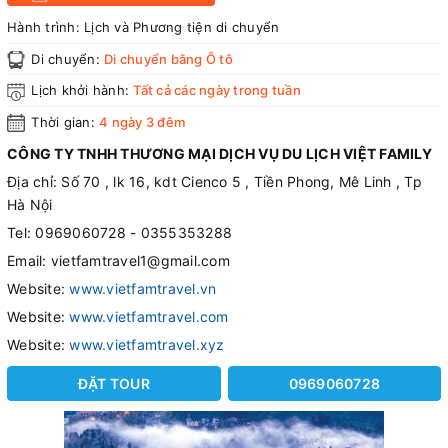
Hành trình:
Lịch và Phương tiện di chuyển
Di chuyển:
Di chuyển bằng Ô tô
Lịch khởi hành:
Tất cả các ngày trong tuần
Thời gian:
4 ngày 3 đêm
CÔNG TY TNHH THƯƠNG MẠI DỊCH VỤ DU LỊCH VIỆT FAMILY
Địa chỉ: Số 70 , lk 16, kdt Cienco 5 , Tiền Phong, Mê Linh , Tp
Hà Nội
Tel: 0969060728 - 0355353288
Email: vietfamtravel1@gmail.com
Website:
www.vietfamtravel.vn
Website:
www.vietfamtravel.com
Website:
www.vietfamtravel.xyz
ĐẶT TOUR
0969060728