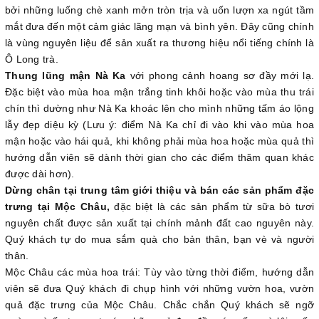
bởi những luống chè xanh mởn tròn trịa và uốn lượn xa ngút tầm
mắt đưa đến một cảm giác lãng mạn và bình yên. Đây cũng chính
là vùng nguyên liệu để sản xuất ra thương hiệu nổi tiếng chính là
Ô Long trà.
Thung lũng mận Nà Ka
với phong cảnh hoang sơ đầy mới lạ.
Đặc biệt vào mùa hoa mận trắng tinh khôi hoặc vào mùa thu trái
chín thì dường như Nà Ka khoác lên cho mình những tấm áo lộng
lẫy đẹp diệu kỳ (Lưu ý: điểm Nà Ka chỉ đi vào khi vào mùa hoa
mận hoặc vào hái quả, khi không phải mùa hoa hoặc mùa quả thì
hướng dẫn viên sẽ dành thời gian cho các điểm thăm quan khác
được dài hơn).
Dừng chân tại trung tâm giới thiệu và bán các sản phẩm đặc
trưng tại Mộc Châu,
đặc biệt là các sản phẩm từ sữa bò tươi
nguyên chất được sản xuất tại chính mảnh đất cao nguyên này.
Quý khách tự do mua sắm quà cho bản thân, bạn vè và người
thân.
Mộc Châu các mùa hoa trái: Tùy vào từng thời điểm, hướng dẫn
viên sẽ đưa Quý khách đi chụp hình với những vườn hoa, vườn
quả đặc trưng của Mộc Châu. Chắc chắn Quý khách sẽ ngỡ