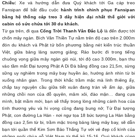
Chiều:
Xe và hướng dẫn đưa Quý khách tới Ga cáp treo
Fansipan để bắt đầu cuộc
hành trình chinh phục Fansipan
bằng hệ thống cáp treo 3 dây hiện đại nhất thế giới với
cabin có sức chứa tới 30 du khách.
Từ ga trên, đi qua
Cổng Trời Thanh Vân Đắc Lộ
là đến được tới
chốn mây ngàn. Bích Vân Thiền Tự nằm trên độ cao trên 2.000m
đón du khách và Phật tử bốn phương bằng nét kiến trúc thuần
Việt, giữa bảng lảng sương giăng; Rảo bước đi trong tiếng
chuông vọng giữa mây ngàn gió núi, tới độ cao 3.000m, bạn thu
vào tầm mắt Đại tượng Phật A Di Đà bằng đồng cao 21,5m, sừng
sững uy nghiêm trong mây bay huyền ảo, hướng ánh nhìn từ bi
xuống nhân gian. Trong thời khắc trầm mặc mà linh thiêng ấy,
chắp tay nguyện cầu giữa tiết xuân đang tràn về ấm áp, giữa
những chồi non của đỗ quyên, mâm xôi, đào mận… đang cựa
mình, bật mầm mới, bạn sẽ thấy trong lòng những cánh hoa của
tình thương yêu và hi vọng cũng đang bung nở; Từ Đại tượng
Phật, con đường La Hán - nơi ngự tọa 18 bức tượng La Hán bằng
đồng cao 2,5m từ bi, trầm mặc trong bảng lảng mây bay, sẽ dẫn
bạn tới quần thể Kim Sơn Bảo Thắng Tự với vẻ đẹp cổ kính của
những ngôi chùa gỗ Việt Nam từ thế kỷ 15-16, Quý khách cùng