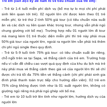
Trẻ em (cần đọc kỹ để nắm rõ về tiêu chuẩn của trẻ em):
- Trẻ từ 1-4 tuổi miễn phí dịch vụ (bố mẹ tự lo mọi chi phí phát
sinh liên quan tới trẻ). 02 người lớn chỉ được kèm theo 01 trẻ
miễn phí, từ trẻ thứ 2 tính 50% giá tour (có tiêu chuẩn nửa suất
ăn và các dịch vụ liên quan khác trong tour, nhưng vẫn phải ngủ
chung giường với bố mẹ). Trường hợp nếu 01 người lớn đi tour
mà mang kèm 01 trẻ thuộc diện miễn phí thì trẻ này phải mua
50% giá tour của người lớn, ngoài ra người lớn vẫn phải trả thêm
chi phí ngủ single theo quy định.
- Trẻ từ 5-9 tuổi tính 75% giá tour: có tiêu chuẩn suất ăn riêng,
chỗ ngồi trên xe tại Sapa, vé thắng cảnh của trẻ em. Trường hợp
nếu vì vấn đề chiều cao vượt quá quy định của khu du lịch mà trẻ
này phải mua vé thắng cảnh theo giá vé của người lớn thì sẽ chỉ
được chi trả tối đa 75% tiền vé thắng cảnh (chi phí phát sinh gia
đình phải thanh toán trực tiếp cho hướng dẫn viên). 02 trẻ em
75% cũng không được tính như là 01 suất người lớn, không có
giường ngủ riêng mà phải ngủ ghép với bố mẹ.
- Trẻ em từ 10 tuổi trở lên tính như người lớn, hưởng dịch vụ của
người lớn