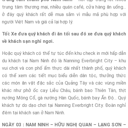
trung tâm thương mại, nhiều quán café, cửa hàng ăn uống…
ở đây quý khách rất dễ mua sắm vì mẫu mã phù hợp với
người Việt Nam và giá cả lại hợp lý.
Tối: Xe đưa quý khách đi ăn tối sau đó xe đưa quý khách
về khách sạn nghỉ ngơi.
Hoặc quý khách có thể tự túc đến khu check in mới hấp dẫn
du khách tại Nam Ninh đó là Nanning Everbright City – khu
vui chơi và con phố ẩm thực dài nhất thành phố, quý khách
có thể xem các tiết mục biểu diễn dân tộc, thưởng thức
các món ăn vặt đặc sắc của Quảng Tây và các vùng miền
khác như phở ốc cay Liễu Châu, bánh bao Thiên Tân, thịt
nướng Mông Cổ, gà nướng Hàn Quốc, bánh bay Ấn Độ… Quý
khách tự do dạo chơi tại Nanning Everbright City. Đoàn nghỉ
đêm tại khách sạn ở Nam Ninh.
NGÀY 03 : NAM NINH – HỮU NGHỊ QUAN – LẠNG SƠN –