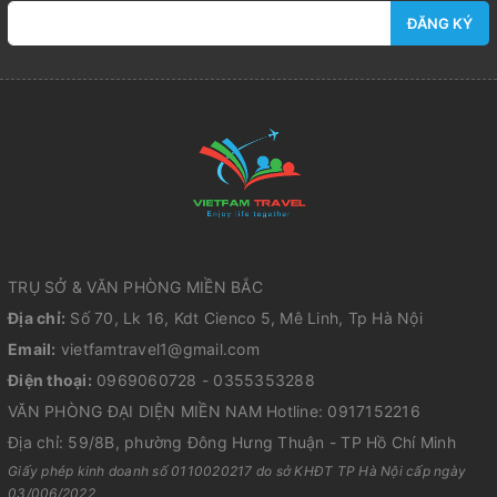
ĐĂNG KÝ
TRỤ SỞ & VĂN PHÒNG MIỀN BẮC
Địa chỉ:
Số 70, Lk 16, Kdt Cienco 5, Mê Linh, Tp Hà Nội
Email:
vietfamtravel1@gmail.com
Điện thoại:
0969060728 - 0355353288
VĂN PHÒNG ĐẠI DIỆN MIỀN NAM Hotline: 0917152216
Địa chỉ: 59/8B, phường Đông Hưng Thuận - TP Hồ Chí Minh
Giấy phép kinh doanh số 0110020217 do sở KHĐT TP Hà Nội cấp ngày
03/006/2022