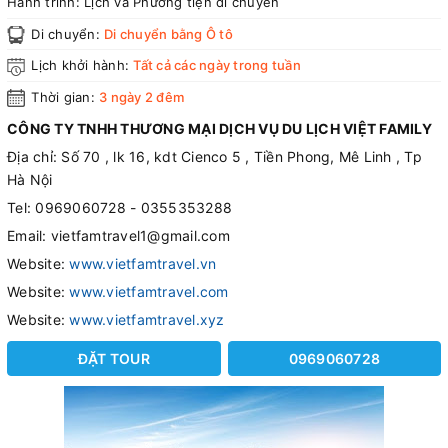
Hành trình:
Lịch và Phương tiện di chuyển
Di chuyển:
Di chuyển bằng Ô tô
Lịch khởi hành:
Tất cả các ngày trong tuần
Thời gian:
3 ngày 2 đêm
CÔNG TY TNHH THƯƠNG MẠI DỊCH VỤ DU LỊCH VIỆT FAMILY
Địa chỉ: Số 70 , lk 16, kdt Cienco 5 , Tiền Phong, Mê Linh , Tp
Hà Nội
Tel: 0969060728 - 0355353288
Email: vietfamtravel1@gmail.com
Website:
www.vietfamtravel.vn
Website:
www.vietfamtravel.com
Website:
www.vietfamtravel.xyz
ĐẶT TOUR
0969060728