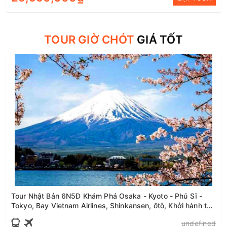
TOUR GIỜ CHÓT
GIÁ TỐT
Tour Nhật Bản 6N5Đ Khám Phá Osaka - Kyoto - Phú Sĩ -
Tokyo, Bay Vietnam Airlines, Shinkansen, ôtô, Khởi hành từ
Hà Nội
undefined