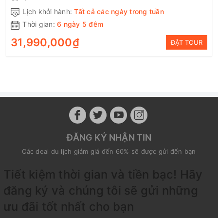
Lịch khởi hành:
Tất cả các ngày trong tuần
Thời gian:
6 ngày 5 đêm
31,990,000₫
ĐẶT TOUR
ĐĂNG KÝ NHẬN TIN
Các deal du lịch giảm giá đến 60% sẽ được gửi đến bạn
Tiết kiệm thời gian và tiền bạc! Hãy
đăng ký và chúng tôi sẽ gửi những
ưu đãi tốt nhất cho bạn