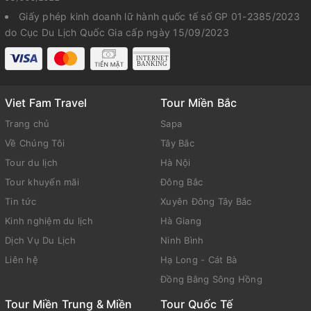
Giấy phép kinh doanh lữ hành quốc tế số GP 01-2385/2023
do Cục Du Lịch Quốc Gia cấp ngày 15/09/2023
Viet Fam Travel
Tour Miền Bắc
Trang chủ
Sapa
Về Chúng Tôi
Tây Bắc
Tour du lịch
Hà Nội
Tour khuyến mãi
Đông Bắc
Tin tức
Xuyên Đông Tây Bắc
Kinh nghiệm du lịch
Hà Giang
Dịch Vụ Du Lịch
Ninh Bình
Liên hệ
Hạ Long - Cát Bà
Đồng Bằng Sông Hồng
Tour Miền Trung & Miền
Tour Quốc Tế