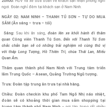
20h00:
HDV và xe đưa đoàn về khách sạn nhận phòng nghỉ
ngơi. Đoàn nghỉ đêm tại khách sạn ở Nam Ninh.
NGÀY 02: NAM NINH – THANH TÚ SƠN – TỰ DO MUA
SẮM
(Ăn sáng – trưa – tối)
Sáng:
Sau khi ăn sáng,
đoàn lên xe khởi hành đi thăm
quan
Công viên Thanh Tú Sơn.
Đến với Thanh Tú Sơn
chắc chắn bạn sẽ có những trải nghiệm vô cùng thú vị
với tháp Long Tượng, Hồ Thiên Trì, chùa Thái Lan, Miếu
Quan Âm.
Thăm quan thành phố Nam Ninh với Trung tâm triển
lãm Trung Quốc – Asean, Quảng Trường Ngũ tượng.
Trưa: Đoàn tập trung ăn trưa tại nhà hàng.
Chiều:
Đoàn checkin khu phố Tam Ngõ Nhị náo nhiệt,
đoàn sẽ có khoảng thời gian mua sắm shopping tại
trung tâm thành phố Nam Ninh
– nơi tập trung rất nhiều