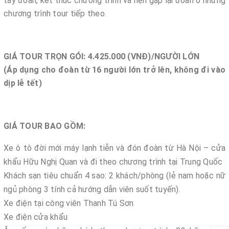
tay đoàn, kết thúc chương trình và hẹn gặp lại đoàn ở những
chương trình tour tiếp theo.
GIÁ TOUR TRỌN GÓI: 4.425.000 (VNĐ)/NGƯỜI LỚN
(Áp dụng cho đoàn từ 16 người lớn trở lên, không đi vào
dịp lễ tết)
GIÁ TOUR BAO GỒM:
Xe ô tô đời mới máy lạnh tiễn và đón đoàn từ Hà Nội – cửa
khẩu Hữu Nghị Quan và đi theo chương trình tại Trung Quốc
Khách sạn tiêu chuẩn 4 sao: 2 khách/phòng (lẻ nam hoặc nữ
ngủ phòng 3 tính cả hướng dẫn viên suốt tuyến).
Xe điện tại công viên Thanh Tú Sơn
Xe điện cửa khẩu