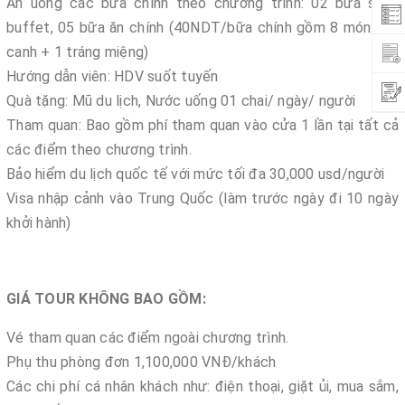
Ăn uống các bữa chính theo chương trình: 02 bữa sáng
buffet, 05 bữa ăn chính (40NDT/bữa chính gồm 8 món + 1
canh + 1 tráng miệng)
Hướng dẫn viên: HDV suốt tuyến
Quà tặng: Mũ du lịch, Nước uống 01 chai/ ngày/ người
Tham quan: Bao gồm phí tham quan vào cửa 1 lần tại tất cả
các điểm theo chương trình.
Bảo hiểm du lịch quốc tế với mức tối đa 30,000 usd/người
Visa nhập cảnh vào Trung Quốc (làm trước ngày đi 10 ngày
khởi hành)
GIÁ TOUR KHÔNG BAO GỒM:
Vé tham quan các điểm ngoài chương trình.
Phụ thu phòng đơn 1,100,000 VNĐ/khách
Các chi phí cá nhân khách như: điện thoại, giặt ủi, mua sắm,