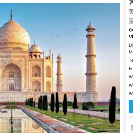
C
V
Đị
Mê
T
E
W
W
W