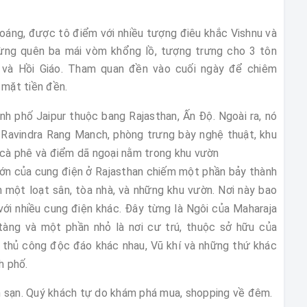
áng, được tô điểm với nhiều tượng điêu khắc Vishnu và
Đừng quên ba mái vòm khổng lồ, tượng trưng cho 3 tôn
t và Hồi Giáo. Tham quan đền vào cuối ngày để chiêm
 mặt tiền đền.
nh phố Jaipur thuộc bang Rajasthan, Ấn Độ. Ngoài ra, nó
 Ravindra Rang Manch, phòng trưng bày nghệ thuật, khu
cà phê và điểm dã ngoại nằm trong khu vườn
ớn của cung điện ở Rajasthan chiếm một phần bảy thành
 một loạt sân, tòa nhà, và những khu vườn. Nơi này bao
i nhiều cung điện khác. Đây từng là Ngôi của Maharaja
ng và một phần nhỏ là nơi cư trú, thuộc sở hữu của
 thủ công độc đáo khác nhau, Vũ khí và những thứ khác
h phố.
hách sạn. Quý khách tự do khám phá mua, shopping về đêm.