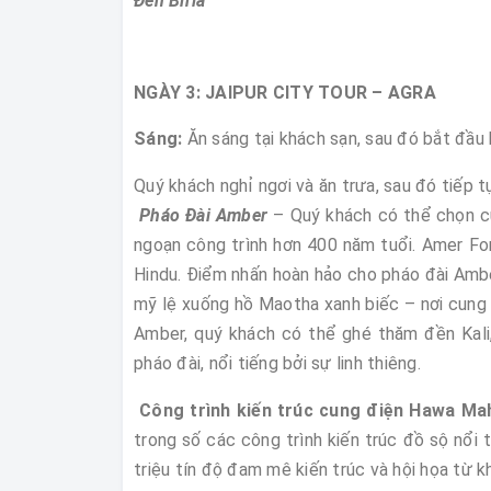
Đền Birla
NGÀY 3: JAIPUR CITY TOUR – A
Sáng:
Ăn sáng tại khách sạn, sau đó bắt đầu
Quý khách nghỉ ngơi và ăn trưa, sau đó tiếp t
Pháo Đài Amber
– Quý khách có thể chọn c
ngoạn công trình hơn 400 năm tuổi. Amer Fo
Hindu. Điểm nhấn hoàn hảo cho pháo đài Amber 
mỹ lệ xuống hồ Maotha xanh biếc – nơi cung
Amber, quý khách có thể ghé thăm đền Kali,
pháo đài, nổi tiếng bởi sự linh thiêng.
Công trình kiến trúc cung điện Hawa Ma
trong số các công trình kiến trúc đồ sộ nổi
triệu tín độ đam mê kiến trúc và hội họa từ k