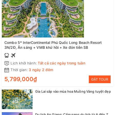
Combo 5* InterContinental Phú Quốc Long Beach Resort
3N/2Đ, Ăn sáng + VMB khứ hồi + Xe đón tiễn SB
Lịch khởi hành:
Tất cả các ngày trong tuần
Thời gian:
3 ngày 2 đêm
5,799,000₫
ĐẶT TOUR
Gia Lai sắp vào mùa hoa Muồng Vàng tuyệt đẹp
Du lịch An Giang: Cẩm nang du lịch từ A đến Z