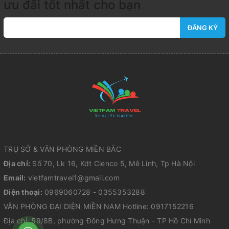
ưu đãi tốt nhất cho bạn
ĐĂNG KÝ
TRỤ SỞ & VĂN PHÒNG MIỀN BẮC
Địa chỉ:
Số 70, Lk 16, Kdt Cienco 5, Mê Linh, Tp Hà Nội
Email:
vietfamtravel1@gmail.com
Điện thoại:
0969060728 - 0355353288
VĂN PHÒNG ĐẠI DIỆN MIỀN NAM Hotline: 0917152216
Địa chỉ: 59/8B, phường Đông Hưng Thuận - TP Hồ Chí Minh