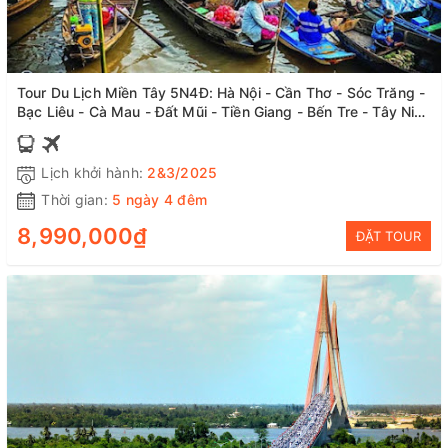
Tour Du Lịch Miền Tây 5N4Đ: Hà Nội - Cần Thơ - Sóc Trăng -
Bạc Liêu - Cà Mau - Đất Mũi - Tiền Giang - Bến Tre - Tây Ninh
- Sài Gòn, Bay VNA + Ô tô
Lịch khởi hành:
2&3/2025
Thời gian:
5 ngày 4 đêm
8,990,000₫
ĐẶT TOUR