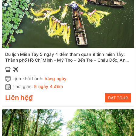
Du lịch Miền Tây 5 ngày 4 đêm tham quan 9 tỉnh miền Tây:
Thành phố Hồ Chí Minh – Mỹ Tho – Bến Tre – Châu Đốc, An
Giang – Hà Tiên, Kiên Giang – Cần Thơ – Sóc Trăng – Bạc Liêu
Lịch khởi hành:
hàng ngày
Thời gian:
5 ngày 4 đêm
Liên hệ₫
ĐẶT TOUR