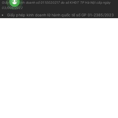
Giấy phép kinh doanh số 0110020217 do sở KHĐT TP Hà Nội cấp ngày
03/006/2022
Giấy phép kinh doanh lữ hành quốc tế số GP 01-2385/2023
do Cục Du Lịch Quốc Gia cấp ngày 15/09/2023
Viet Fam Travel
Tour Miền Bắc
Trang chủ
Sapa
Về Chúng Tôi
Tây Bắc
Tour du lịch
Hà Nội
Tour khuyến mãi
Đông Bắc
Tin tức
Xuyên Đông Tây Bắc
Kinh nghiệm du lịch
Hà Giang
Dịch Vụ Du Lịch
Ninh Bình
Liên hệ
Hạ Long - Cát Bà
Đồng Bằng Sông Hồng