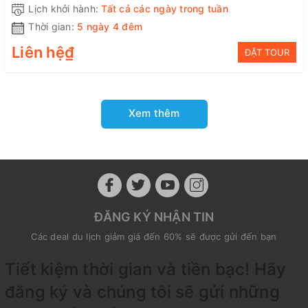
Lịch khởi hành:
Tất cả các ngày trong tuần
Thời gian:
5 ngày 4 đêm
Liên hệ₫
ĐẶT TOUR
Xem thêm
ĐĂNG KÝ NHẬN TIN
Các deal du lịch giảm giá đến 60% sẽ được gửi đến bạn
Tiết kiệm thời gian và tiền bạc! Hãy
đăng ký và chúng tôi sẽ gửi những