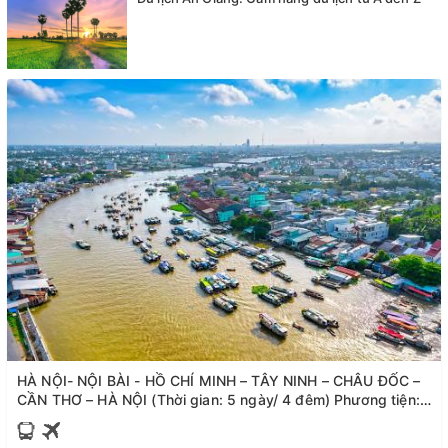
HÀ NỘI- NỘI BÀI - HỒ CHÍ MINH – TÂY NINH – CHÂU ĐỐC –
CẦN THƠ – HÀ NỘI (Thời gian: 5 ngày/ 4 đêm) Phương tiện:
máy bay, ô tô