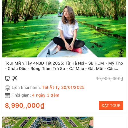
Tour Miền Tây 4N3Đ Tết 2025: Từ Hà Nội - SB HCM - Mỹ Tho
- Châu Đốc - Rừng Tràm Trà Sư - Cà Mau - Đất Mũi - Cần
Thơ, Bay Vietjet Air + KS 3*
10,000,,000₫
Lịch khởi hành:
Tết Ất Tỵ 30/01/2025
Thời gian:
4 ngày 3 đêm
8,990,,000₫
ĐẶT TOUR