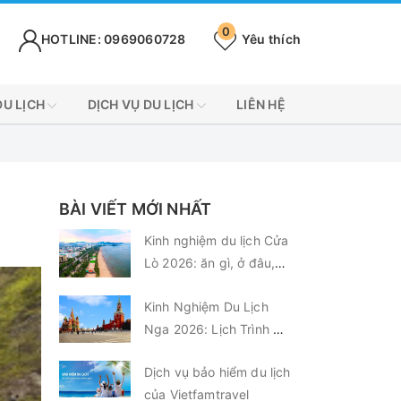
0
HOTLINE: 0969060728
Yêu thích
DU LỊCH
DỊCH VỤ DU LỊCH
LIÊN HỆ
BÀI VIẾT MỚI NHẤT
Kinh nghiệm du lịch Cửa
Lò 2026: ăn gì, ở đâu,
chơi gì?
Kinh Nghiệm Du Lịch
Nga 2026: Lịch Trình &
Chi Phí Từ A-Z
Dịch vụ bảo hiểm du lịch
của Vietfamtravel