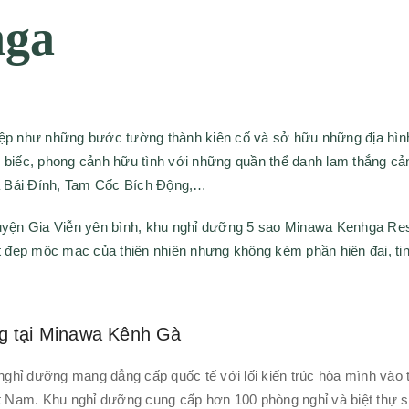
hga
iệp như những bước tường thành kiên cố và sở hữu những địa hìn
 biếc, phong cảnh hữu tình với những quần thể danh lam thắng cả
ùa Bái Đính, Tam Cốc Bích Động,…
huyện Gia Viễn yên bình, khu nghỉ dưỡng 5 sao Minawa Kenhga Re
đẹp mộc mạc của thiên nhiên nhưng không kém phần hiện đại, tin
ng tại Minawa Kênh Gà
ghỉ dưỡng mang đẳng cấp quốc tế với lối kiến trúc hòa mình vào 
ệt Nam. Khu nghỉ dưỡng cung cấp hơn 100 phòng nghỉ và biệt thự 