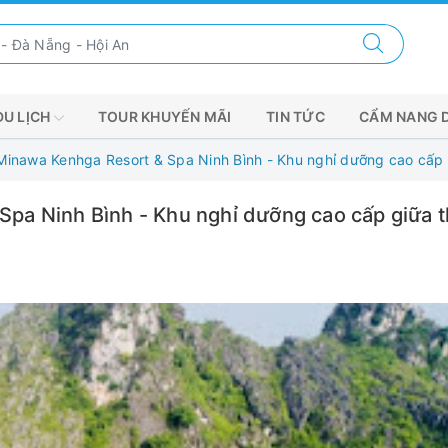
DU LỊCH
TOUR KHUYẾN MÃI
TIN TỨC
CẨM NANG 
inawa Kenhga Resort & Spa Ninh Bình - Khu nghỉ dưỡng cao cấp g
pa Ninh Bình - Khu nghỉ dưỡng cao cấp giữa t