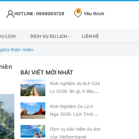
0
HOTLINE: 0969060728
Yêu thích
DU LỊCH
DỊCH VỤ DU LỊCH
LIÊN HỆ
iữa thiên nhiên
hiên
BÀI VIẾT MỚI NHẤT
Kinh nghiệm du lịch Cửa
Lò 2026: ăn gì, ở đâu,
chơi gì?
Kinh Nghiệm Du Lịch
Nga 2026: Lịch Trình &
Chi Phí Từ A-Z
Dịch vụ bảo hiểm du lịch
của Vietfamtravel