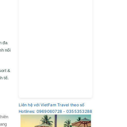
h đa
nh nổi
sort &
h tế.
Liên hệ với VietFam Travel theo số
Hotlines: 0969060728 - 0355353288
thiên
sang