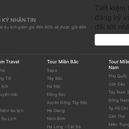
Tiết kiệm 
đăng ký v
 KÝ NHẬN TIN
đãi tốt nh
l du lịch giảm giá đến 60% sẽ được gửi đến
am Travel
Tour Miền Bắc
Tour Miề
Nam
chủ
Sapa
Phú Quốc
ng Tôi
Tây Bắc
Côn Đảo
 lịch
Hà Nội
Tây Nam 
huyến mãi
Đông Bắc
Đông Nam
Xuyên Đông Tây Bắc
Tp Hồ Chí
hiệm du lịch
Hà Giang
Cần Thơ
 Du Lịch
Ninh Bình
Miền Trun
Hạ Long - Cát Bà