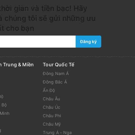
thời gian và tiền bạc! Hãy
à chúng tôi sẽ gửi những ưu
ất cho bạn
Đăng ký
n Trung & Miền
Tour Quốc Tế
Đông Nam Á
Đông Bắc Á
Ấn Độ
Bộ
Châu Âu
 Bộ
Châu Úc
 Minh
Châu Phi
Châu Mỹ
g
Trung Á - Nga