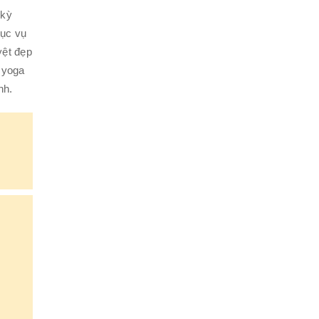
 kỳ
hục vụ
yệt đẹp
à yoga
nh.