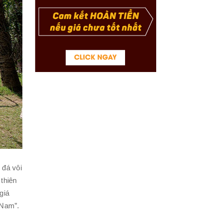
 đá vôi
thiên
giá
 Nam”.