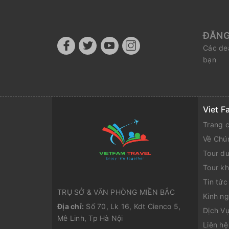
ĐĂNG
Các dea
bạn
Viet F
Trang 
Về Chú
Tour du
Tour k
Tin tức
TRỤ SỞ & VĂN PHÒNG MIỀN BẮC
Kinh ng
Địa chỉ:
Số 70, Lk 16, Kdt Cienco 5,
Dịch Vụ
Mê Linh, Tp Hà Nội
Liên hệ