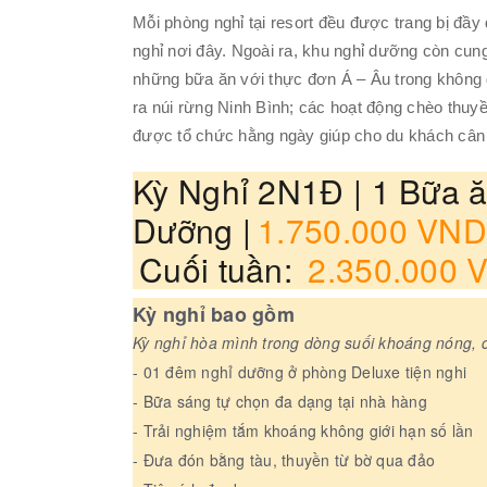
Mỗi phòng nghỉ tại resort đều được trang bị đầy đ
nghỉ nơi đây. Ngoài ra, khu nghỉ dưỡng còn cung
những bữa ăn với thực đơn Á – Âu trong không gi
ra núi rừng Ninh Bình; các hoạt động chèo thuyề
được tổ chức hằng ngày giúp cho du khách cân b
Kỳ Nghỉ 2N1Đ | 1 Bữa 
Dưỡng |
1.750.000 VN
Cuối tuần:
2.350.000 
Kỳ nghỉ bao gồm
Kỳ nghỉ hòa mình trong dòng suối khoáng nóng, 
- 01 đêm nghỉ dưỡng ở phòng Deluxe tiện nghi
- Bữa sáng tự chọn đa dạng tại nhà hàng
- Trải nghiệm tắm khoáng không giới hạn số lần
- Đưa đón bằng tàu, thuyền từ bờ qua đảo