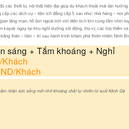
ủ các thiết bị, nội thất hiện đại giúp du khách thoải mái tận hưởng
 cấp các dịch vụ – tiện ích đẳng cấp 5 sao như: nhà hàng – nơi p
an lãng mạn; hồ bơi ngoài trời với diện tích lớn cùng tầm nhìn tu
n kayak ngay tại khu nghỉ dưỡng sôi động, thú vị; các lớp thiền v
ằng thân – tâm – trí sau hành trình khám phá thiên nhiên Ninh Bì
ăn sáng + Tắm khoáng + Nghỉ
D/Khách
VND/Khách
cảm nhận sức sống mới nhờ khoáng chất tự nhiên từ suối Kênh Gà