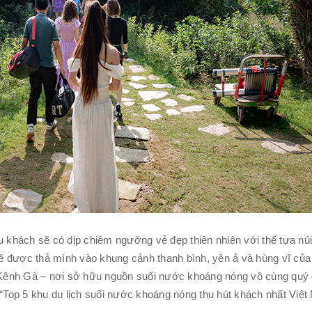
khách sẽ có dịp chiêm ngưỡng vẻ đẹp thiên nhiên với thế tựa núi
ẽ được thả mình vào khung cảnh thanh bình, yên ả và hùng vĩ của 
o Kênh Gà – nơi sở hữu nguồn suối nước khoáng nóng vô cùng quý 
Top 5 khu du lịch suối nước khoáng nóng thu hút khách nhất Việt