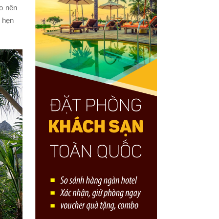
ạo nên
 hẹn