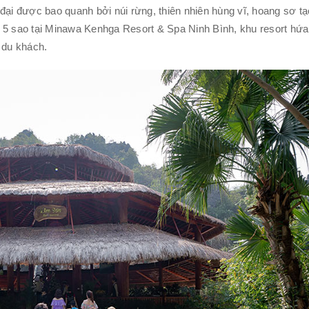
đại được bao quanh bởi núi rừng, thiên nhiên hùng vĩ, hoang sơ t
n 5 sao tại Minawa Kenhga Resort & Spa Ninh Bình, khu resort hứa
 du khách.