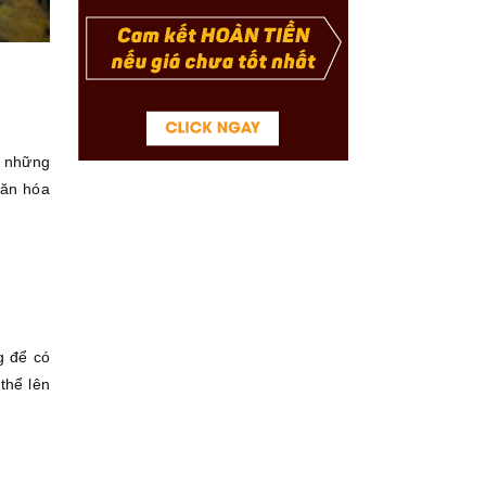
n những
văn hóa
g để có
thể lên