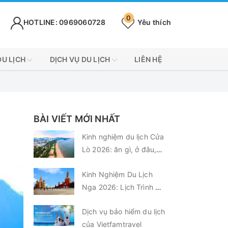
0
HOTLINE: 0969060728
Yêu thích
DU LỊCH
DỊCH VỤ DU LỊCH
LIÊN HỆ
BÀI VIẾT MỚI NHẤT
Kinh nghiệm du lịch Cửa
Lò 2026: ăn gì, ở đâu,
chơi gì?
Kinh Nghiệm Du Lịch
Nga 2026: Lịch Trình &
Chi Phí Từ A-Z
Dịch vụ bảo hiểm du lịch
của Vietfamtravel