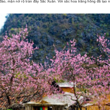
ào, mận nở rộ tràn đầy Sắc Xuân. Với sắc hoa trắng hồng đã tạo 