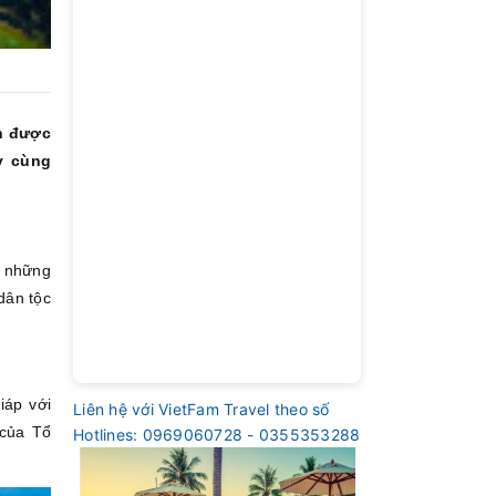
n được
y cùng
m những
dân tộc
iáp với
Liên hệ với VietFam Travel theo số
 của Tổ
Hotlines: 0969060728 - 0355353288