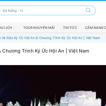
DU LỊCH
TOUR KHUYẾN MÃI
TIN TỨC
CẨM NANG 
Vé Đảo Ký Ức Hội An & Chương Trình Ký Ức Hội An | Việt Nam
 Chương Trình Ký Ức Hội An | Việt Nam