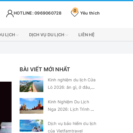
0
HOTLINE: 0969060728
Yêu thích
DU LỊCH
DỊCH VỤ DU LỊCH
LIÊN HỆ
BÀI VIẾT MỚI NHẤT
Kinh nghiệm du lịch Cửa
Lò 2026: ăn gì, ở đâu,
chơi gì?
Kinh Nghiệm Du Lịch
Nga 2026: Lịch Trình &
Chi Phí Từ A-Z
Dịch vụ bảo hiểm du lịch
của Vietfamtravel