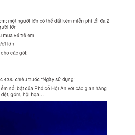
m; một người lớn có thể dắt kèm miễn phí tối đa 2
người lớn
u mua vé trẻ em
ười lớn
 cho các gói:
c 4:00 chiều trước “Ngày sử dụng”
ểm nổi bật của Phố cổ Hội An với các gian hàng
ư dệt, gốm, hội họa…