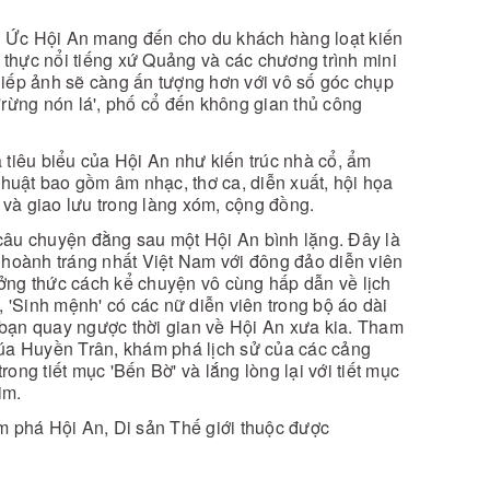
ý Ức Hội An mang đến cho du khách hàng loạt kiến
 ẩm thực nổi tiếng xứ Quảng và các chương trình mini
ếp ảnh sẽ càng ấn tượng hơn với vô số góc chụp
'rừng nón lá', phố cổ đến không gian thủ công
tiêu biểu của Hội An như kiến ​​trúc nhà cổ, ẩm
 thuật bao gồm âm nhạc, thơ ca, diễn xuất, hội họa
rí và giao lưu trong làng xóm, cộng đồng.
u chuyện đằng sau một Hội An bình lặng. Đây là
i hoành tráng nhất Việt Nam với đông đảo diễn viên
ưởng thức cách kể chuyện vô cùng hấp dẫn về lịch
'Sinh mệnh' có các nữ diễn viên trong bộ áo dài
 bạn quay ngược thời gian về Hội An xưa kia. Tham
a Huyền Trân, khám phá lịch sử của các cảng
ong tiết mục 'Bến Bờ' và lắng lòng lại với tiết mục
kim.
 phá Hội An, Di sản Thế giới thuộc được