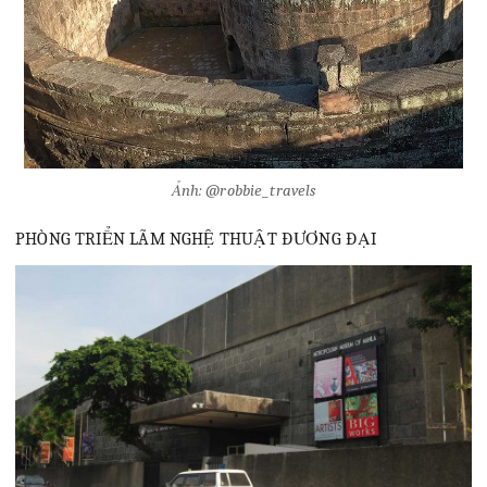
Ảnh: @robbie_travels
PHÒNG TRIỂN LÃM NGHỆ THUẬT ĐƯƠNG ĐẠI