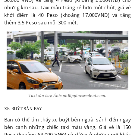
những km sau. Taxi màu trắng rẻ hơn một chút, giá vé
khởi điểm là 40 Peso (khoảng 17.000VNĐ) và tăng
thêm 3,5 Peso sau mỗi 300 mét.
Taxi sân bay. Ảnh: philippinesredcat.com.
XE BUÝT SÂN BAY
Bạn có thể tìm thấy xe buýt bên ngoài sảnh đến ngay
bên cạnh những chiếc taxi màu vàng. Giá vé là 150
Peso (khoảng 64.000 VNĐ) và dừng ở những nơi khác