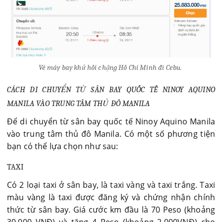
Vé máy bay khứ hồi chặng Hồ Chí Minh đi Cebu.
CÁCH DI CHUYỂN TỪ SÂN BAY QUỐC TẾ NINOY AQUINO
MANILA VÀO TRUNG TÂM THỦ ĐÔ MANILA
Để di chuyển từ sân bay quốc tế Ninoy Aquino Manila
vào trung tâm thủ đô Manila. Có một số phương tiện
bạn có thể lựa chọn như sau:
TAXI
Có 2 loại taxi ở sân bay, là taxi vàng và taxi trắng. Taxi
màu vàng là taxi được đăng ký và chứng nhận chính
thức từ sân bay. Giá cước km đầu là 70 Peso (khoảng
30.000 VNĐ) và tăng 4 Peso (khoảng 2.000VNĐ) cho