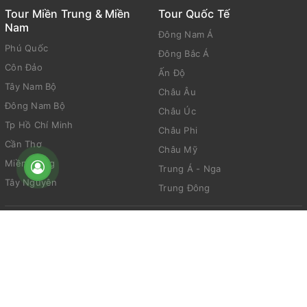
Tour Miền Trung & Miền
Tour Quốc Tế
Nam
Đông Nam Á
Phú Quốc
Đông Bắc Á
Côn Đảo
Ấn Độ
Tây Nam Bộ
Châu Âu
Đông Nam Bộ
Châu Úc
Tp Hồ Chí Minh
Châu Phi
Cần Thơ
Châu Mỹ
Miền Trung
Trung Á - Nga
Tây Nguyên
Trung Đông
© Bản quyền thuộc về Viet Fam Travel
www.vietfamtravel.com
0969060728 -
HOTLINES:0969060728-0355353288
0355353288