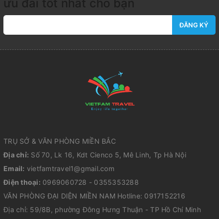
ưu đãi tốt nhất cho bạn
ĐĂNG KÝ
TRỤ SỞ & VĂN PHÒNG MIỀN BẮC
Địa chỉ:
Số 70, Lk 16, Kdt Cienco 5, Mê Linh, Tp Hà Nội
Email:
vietfamtravel1@gmail.com
Điện thoại:
0969060728 - 0355353288
VĂN PHÒNG ĐẠI DIỆN MIỀN NAM Hotline: 0917152216
Địa chỉ: 59/8B, phường Đông Hưng Thuận - TP Hồ Chí Minh