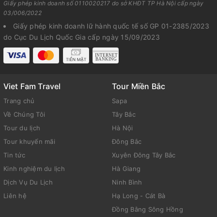
Giấy phép kinh doanh số 0110020217 do sở KHĐT TP Hà Nội cấp ngày
03/006/2022
Giấy phép kinh doanh lữ hành quốc tế số GP 01-2385/2023
do Cục Du Lịch Quốc Gia cấp ngày 15/09/2023
Viet Fam Travel
Tour Miền Bắc
Trang chủ
Sapa
Về Chúng Tôi
Tây Bắc
Tour du lịch
Hà Nội
Tour khuyến mãi
Đông Bắc
Tin tức
Xuyên Đông Tây Bắc
Kinh nghiệm du lịch
Hà Giang
Dịch Vụ Du Lịch
Ninh Bình
Liên hệ
Hạ Long - Cát Bà
Đồng Bằng Sông Hồng