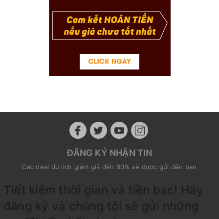
ĐĂNG KÝ NHẬN TIN
Các deal du lịch giảm giá đến 60% sẽ được gửi đến bạn
Tiết kiệm thời gian và tiền bạc! Hãy
đăng ký và chúng tôi sẽ gửi những