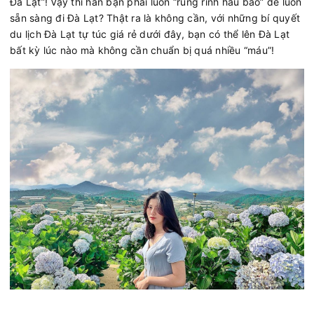
Đà Lạt”! Vậy thì hẳn bạn phải luôn “rủng rỉnh hầu bao” để luôn
sẵn sàng đi Đà Lạt? Thật ra là không cần, với những bí quyết
du lịch Đà Lạt tự túc giá rẻ dưới đây, bạn có thể lên Đà Lạt
bất kỳ lúc nào mà không cần chuẩn bị quá nhiều “máu”!